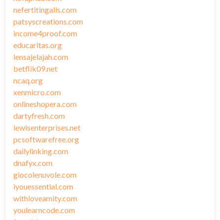
nefertitingalls.com
patsyscreations.com
income4proof.com
educaritas.org
lensajelajah.com
betflik09.net
ncaq.org
xenmicro.com
onlineshopera.com
dartyfresh.com
lewisenterprises.net
pcsoftwarefree.org
dailylinking.com
dnafyx.com
giocolenuvole.com
iyouessential.com
withloveamity.com
youlearncode.com