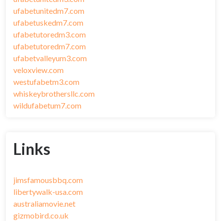
ufabetunitedm7.com
ufabetuskedm7.com
ufabetutoredm3.com
ufabetutoredm7.com
ufabetvalleyum3.com
veloxview.com
westufabetm3.com
whiskeybrothersllc.com
wildufabetum7.com
Links
jimsfamousbbq.com
libertywalk-usa.com
australiamovie.net
gizmobird.co.uk