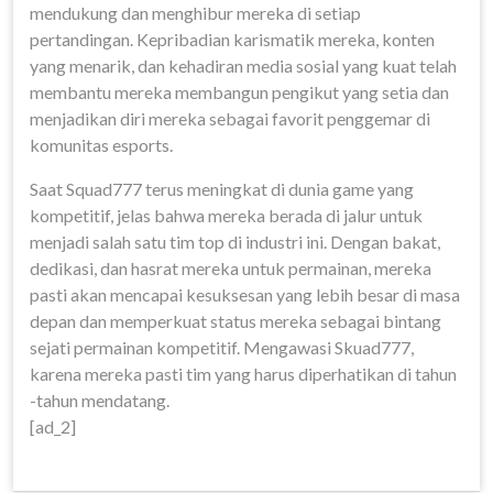
mendukung dan menghibur mereka di setiap
pertandingan. Kepribadian karismatik mereka, konten
yang menarik, dan kehadiran media sosial yang kuat telah
membantu mereka membangun pengikut yang setia dan
menjadikan diri mereka sebagai favorit penggemar di
komunitas esports.
Saat Squad777 terus meningkat di dunia game yang
kompetitif, jelas bahwa mereka berada di jalur untuk
menjadi salah satu tim top di industri ini. Dengan bakat,
dedikasi, dan hasrat mereka untuk permainan, mereka
pasti akan mencapai kesuksesan yang lebih besar di masa
depan dan memperkuat status mereka sebagai bintang
sejati permainan kompetitif. Mengawasi Skuad777,
karena mereka pasti tim yang harus diperhatikan di tahun
-tahun mendatang.
[ad_2]