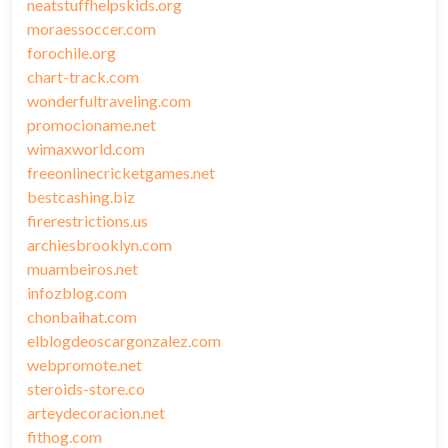
neatstuffhelpskids.org
moraessoccer.com
forochile.org
chart-track.com
wonderfultraveling.com
promocioname.net
wimaxworld.com
freeonlinecricketgames.net
bestcashing.biz
firerestrictions.us
archiesbrooklyn.com
muambeiros.net
infozblog.com
chonbaihat.com
elblogdeoscargonzalez.com
webpromote.net
steroids-store.co
arteydecoracion.net
fithog.com