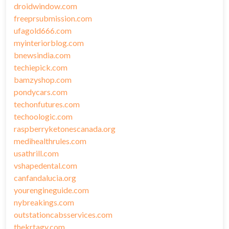
droidwindow.com
freeprsubmission.com
ufagold666.com
myinteriorblog.com
bnewsindia.com
techiepick.com
bamzyshop.com
pondycars.com
techonfutures.com
techoologic.com
raspberryketonescanada.org
medihealthrules.com
usathrill.com
vshapedental.com
canfandalucia.org
yourengineguide.com
nybreakings.com
outstationcabsservices.com
thekrtagy.com