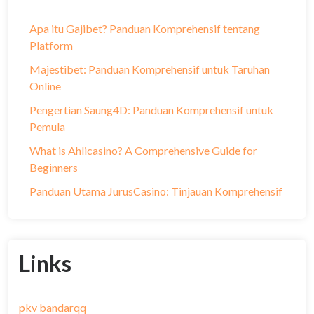
Apa itu Gajibet? Panduan Komprehensif tentang
Platform
Majestibet: Panduan Komprehensif untuk Taruhan
Online
Pengertian Saung4D: Panduan Komprehensif untuk
Pemula
What is Ahlicasino? A Comprehensive Guide for
Beginners
Panduan Utama JurusCasino: Tinjauan Komprehensif
Links
pkv bandarqq