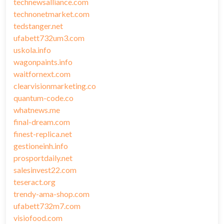
technewsalliance.com
technonetmarket.com
tedstanger.net
ufabett732um3.com
uskola.info
wagonpaints.info
waitfornext.com
clearvisionmarketing.co
quantum-code.co
whatnews.me
final-dream.com
finest-replica.net
gestioneinh.info
prosportdaily.net
salesinvest22.com
teseract.org
trendy-ama-shop.com
ufabett732m7.com
visiofood.com