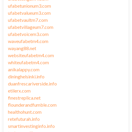
ufabetunionum3.com
ufabetvalueum3.com
ufabetvaultm7.com
ufabetvillageum7.com
ufabetvoicem3.com
waveufabetm4.com
wayang88.net
websiteufabetm4.com
whiteufabetm4.com
anikalappy.com
dininghelsinki.info
duanfrescariverside.info
etilerx.com
finestreplica.net
flounderandfumble.com
healthohunt.com
retefuturah.info
smartinvestinginfo.info