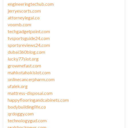
engineeringtechub.com
jerryescorts.com
attorneylegal.co
voomb.com
techgadgetpoint.com
tvsportsguide24.com
sportsreviews24.com
dubai360blog.com
lucky77slot.org
growmefast.com
mahkotahokislot.com
onlinecancerpharm.com
ufalek.org
mattress-disposal.com
happyflooringandcabinets.com
bodybuildinglife.co
qrdoggy.com
technologygud.com
realshocknews.com