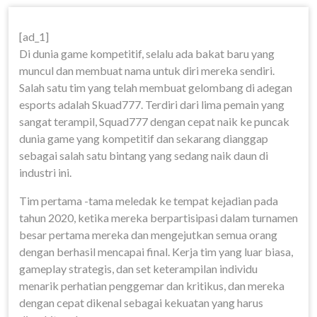
[ad_1]
Di dunia game kompetitif, selalu ada bakat baru yang
muncul dan membuat nama untuk diri mereka sendiri.
Salah satu tim yang telah membuat gelombang di adegan
esports adalah Skuad777. Terdiri dari lima pemain yang
sangat terampil, Squad777 dengan cepat naik ke puncak
dunia game yang kompetitif dan sekarang dianggap
sebagai salah satu bintang yang sedang naik daun di
industri ini.
Tim pertama -tama meledak ke tempat kejadian pada
tahun 2020, ketika mereka berpartisipasi dalam turnamen
besar pertama mereka dan mengejutkan semua orang
dengan berhasil mencapai final. Kerja tim yang luar biasa,
gameplay strategis, dan set keterampilan individu
menarik perhatian penggemar dan kritikus, dan mereka
dengan cepat dikenal sebagai kekuatan yang harus