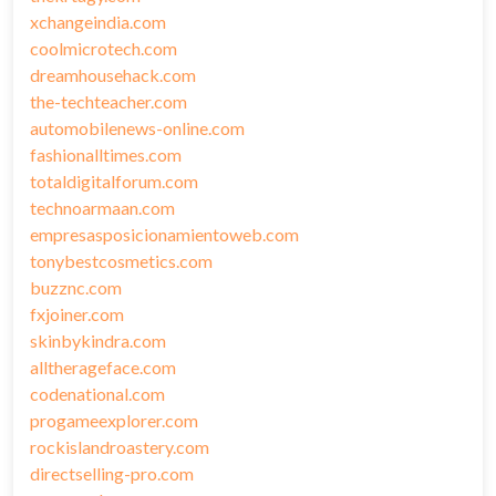
xchangeindia.com
coolmicrotech.com
dreamhousehack.com
the-techteacher.com
automobilenews-online.com
fashionalltimes.com
totaldigitalforum.com
technoarmaan.com
empresasposicionamientoweb.com
tonybestcosmetics.com
buzznc.com
fxjoiner.com
skinbykindra.com
alltherageface.com
codenational.com
progameexplorer.com
rockislandroastery.com
directselling-pro.com