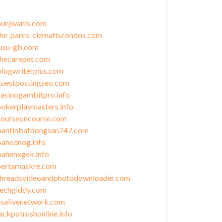
punjwanis.com
the-parcs-clematiscondos.com
jusu-gb.com
thecarepet.com
blogwriterplus.com
guestpostingseo.com
casinogambitpro.info
pokerplaymasters.info
courseoncourse.com
bantinbatdongsan247.com
bahednog.info
bahenxgek.info
pertamaskre.com
threadsvideoandphotodownloader.com
techgiddy.com
usalivenetwork.com
ackpotrushonline.info