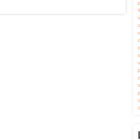
l
d
s
s