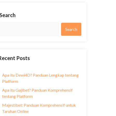
Search
Search
Recent Posts
Apa itu Dewi4D? Panduan Lengkap tentang
Platform
Apa itu Gajibet? Panduan Komprehensif
tentang Platform
Majestibet: Panduan Komprehensif untuk
Taruhan Online