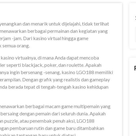
nangkan dan menarik untuk dijelajahi, tidak terlihat
ini menawarkan berbagai permainan dan kegiatan yang
rjam -jam. Dari kasino virtual hingga game
k semua orang.
 kasino virtualnya, di mana Anda dapat mencoba
r seperti blackjack, poker, dan roulette. Apakah
anya ingin bersenang -senang, kasino LGO188 memiliki
erampilan. Dengan grafik yang realistis dan gameplay
nda berada tepat di tengah-tengah kasino kehidupan
a menawarkan berbagai macam game multipemain yang
rsaing dengan pemain dari seluruh dunia. Apakah
an puzzle, atau penembak penuh aksi, LGO188
engan pembaruan rutin dan game baru ditambahkan
abisan tantangan baru untuk diatasi.