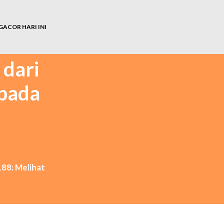
GACOR HARI INI
 dari
 pada
88: Melihat