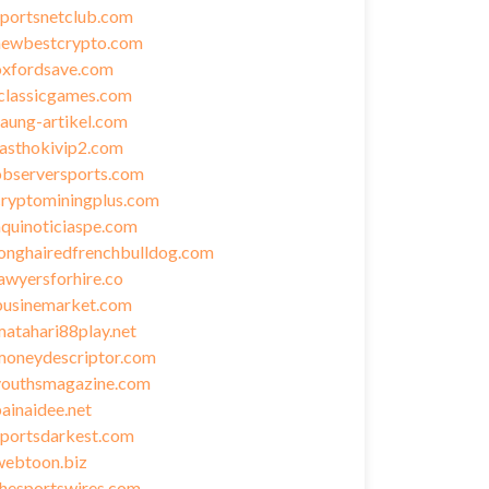
sportsnetclub.com
newbestcrypto.com
oxfordsave.com
iclassicgames.com
saung-artikel.com
fasthokivip2.com
observersports.com
cryptominingplus.com
aquinoticiaspe.com
longhairedfrenchbulldog.com
lawyersforhire.co
businemarket.com
matahari88play.net
moneydescriptor.com
youthsmagazine.com
ainaidee.net
sportsdarkest.com
webtoon.biz
thesportswires.com