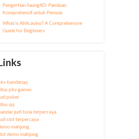
Pengertian Saung4D: Panduan
Komprehensif untuk Pemula
What is Ahlicasino? A Comprehensive
Guide for Beginners
Links
pkv bandarqq
situs pkv games
udi poker
itus qq
andar judi bola terpercaya
udi slot terpercaya
demo mahjong
slot demo mahjong