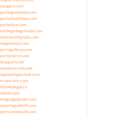
hyungpro.com
sportingnewsnet.com
sportstime24day.com
sporteslive.com
theblingblingshields.com
pinkfrenchtipnails.com
newgamestv.com
sportsgallerys.com
sportsmirrors.net
datasports.net
tasehirescortu.net
engineeringtechub.com
jerryescorts.com
ttorneylegal.co
voomb.com
techgadgetpoint.com
tvsportsguide24.com
sportsreviews24.com