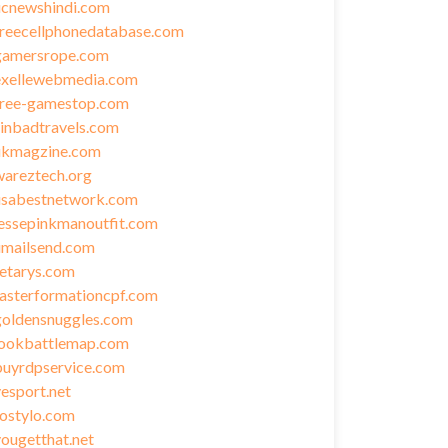
ucnewshindi.com
freecellphonedatabase.com
gamersrope.com
exellewebmedia.com
free-gamestop.com
sinbadtravels.com
ukmagzine.com
wareztech.org
usabestnetwork.com
jessepinkmanoutfit.com
umailsend.com
retarys.com
fasterformationcpf.com
goldensnuggles.com
lookbattlemap.com
buyrdpservice.com
yesport.net
tostylo.com
yougetthat.net