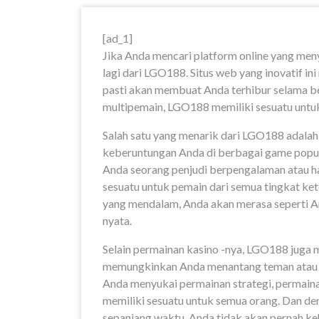
[ad_1]
Jika Anda mencari platform online yang menye
lagi dari LGO188. Situs web yang inovatif 
pasti akan membuat Anda terhibur selama be
multipemain, LGO188 memiliki sesuatu untu
Salah satu yang menarik dari LGO188 adalah
keberuntungan Anda di berbagai game popule
Anda seorang penjudi berpengalaman atau h
sesuatu untuk pemain dari semua tingkat ket
yang mendalam, Anda akan merasa seperti A
nyata.
Selain permainan kasino -nya, LGO188 jug
memungkinkan Anda menantang teman atau be
Anda menyukai permainan strategi, permain
memiliki sesuatu untuk semua orang. Dan d
sepanjang waktu, Anda tidak akan pernah keh