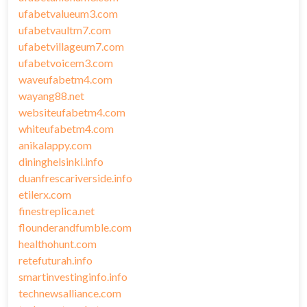
ufabetvalueum3.com
ufabetvaultm7.com
ufabetvillageum7.com
ufabetvoicem3.com
waveufabetm4.com
wayang88.net
websiteufabetm4.com
whiteufabetm4.com
anikalappy.com
dininghelsinki.info
duanfrescariverside.info
etilerx.com
finestreplica.net
flounderandfumble.com
healthohunt.com
retefuturah.info
smartinvestinginfo.info
technewsalliance.com