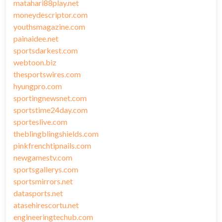
matahari88play.net
moneydescriptor.com
youthsmagazine.com
painaidee.net
sportsdarkest.com
webtoon.biz
thesportswires.com
hyungpro.com
sportingnewsnet.com
sportstime24day.com
sporteslive.com
theblingblingshields.com
pinkfrenchtipnails.com
newgamestv.com
sportsgallerys.com
sportsmirrors.net
datasports.net
atasehirescortu.net
engineeringtechub.com