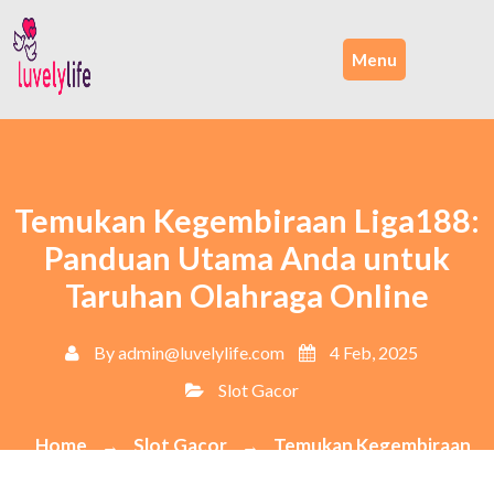
Skip
to
Menu
content
Temukan Kegembiraan Liga188:
Panduan Utama Anda untuk
Taruhan Olahraga Online
By
admin@luvelylife.com
4 Feb, 2025
Slot Gacor
Home
Slot Gacor
Temukan Kegembiraan
→
→
Liga188: Panduan Utama Anda Untuk Taruhan Olahraga