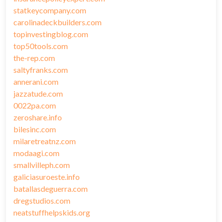
statkeycompany.com
carolinadeckbuilders.com
topinvestingblog.com
top50tools.com
the-rep.com
saltyfranks.com
annerani.com
jazzatude.com
0022pa.com
zeroshare.info
bilesinc.com
milaretreatnz.com
modaagi.com
smallvilleph.com
galiciasuroeste.info
batallasdeguerra.com
dregstudios.com
neatstuffhelpskids.org