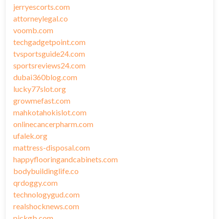
jerryescorts.com
attorneylegal.co
voomb.com
techgadgetpoint.com
tvsportsguide24.com
sportsreviews24.com
dubai360blog.com
lucky77slot.org
growmefast.com
mahkotahokislot.com
onlinecancerpharm.com
ufalek.org
mattress-disposal.com
happyflooringandcabinets.com
bodybuildinglife.co
qrdoggy.com
technologygud.com
realshocknews.com
pickgb.com