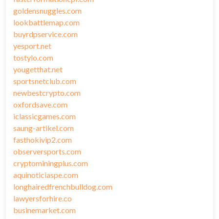
goldensnuggles.com
lookbattlemap.com
buyrdpservice.com
yesport.net
tostylo.com
yougetthat.net
sportsnetclub.com
newbestcrypto.com
oxfordsave.com
iclassicgames.com
saung-artikel.com
fasthokivip2.com
observersports.com
cryptominingplus.com
aquinoticiaspe.com
longhairedfrenchbulldog.com
lawyersforhire.co
businemarket.com