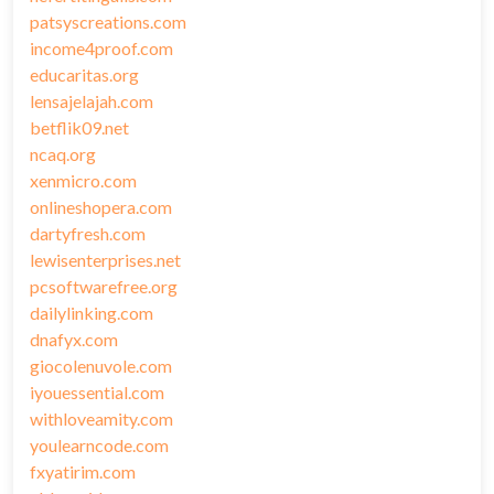
patsyscreations.com
income4proof.com
educaritas.org
lensajelajah.com
betflik09.net
ncaq.org
xenmicro.com
onlineshopera.com
dartyfresh.com
lewisenterprises.net
pcsoftwarefree.org
dailylinking.com
dnafyx.com
giocolenuvole.com
iyouessential.com
withloveamity.com
youlearncode.com
fxyatirim.com