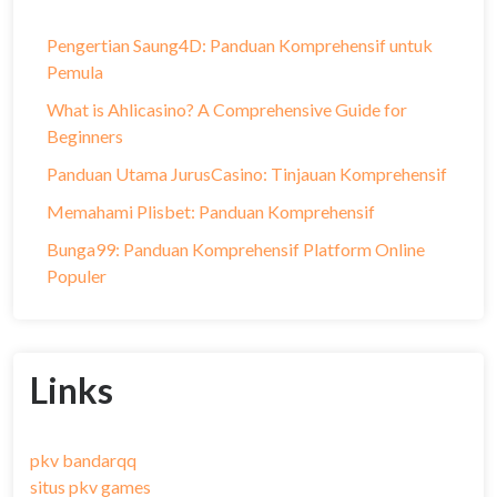
Pengertian Saung4D: Panduan Komprehensif untuk
Pemula
What is Ahlicasino? A Comprehensive Guide for
Beginners
Panduan Utama JurusCasino: Tinjauan Komprehensif
Memahami Plisbet: Panduan Komprehensif
Bunga99: Panduan Komprehensif Platform Online
Populer
Links
pkv bandarqq
situs pkv games