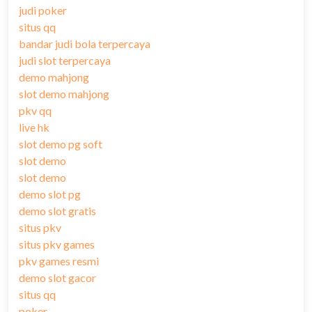
judi poker
situs qq
bandar judi bola terpercaya
judi slot terpercaya
demo mahjong
slot demo mahjong
pkv qq
live hk
slot demo pg soft
slot demo
slot demo
demo slot pg
demo slot gratis
situs pkv
situs pkv games
pkv games resmi
demo slot gacor
situs qq
poker