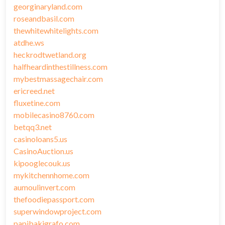
georginaryland.com
roseandbasil.com
thewhitewhitelights.com
atdhe.ws
heckrodtwetland.org
halfheardinthestillness.com
mybestmassagechair.com
ericreed.net
fluxetine.com
mobilecasino8760.com
betqq3.net
casinoloans5.us
CasinoAuction.us
kipooglecouk.us
mykitchennhome.com
aumoulinvert.com
thefoodiepassport.com
superwindowproject.com
papibakigrafo.com