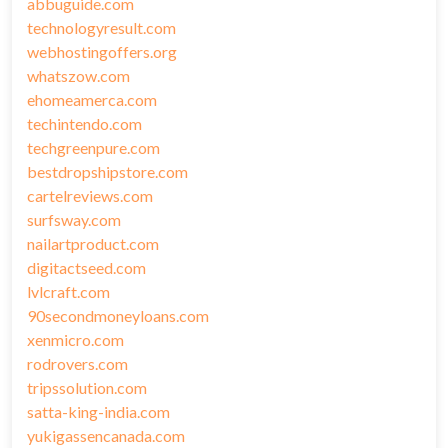
abbuguide.com
technologyresult.com
webhostingoffers.org
whatszow.com
ehomeamerca.com
techintendo.com
techgreenpure.com
bestdropshipstore.com
cartelreviews.com
surfsway.com
nailartproduct.com
digitactseed.com
lvlcraft.com
90secondmoneyloans.com
xenmicro.com
rodrovers.com
tripssolution.com
satta-king-india.com
yukigassencanada.com