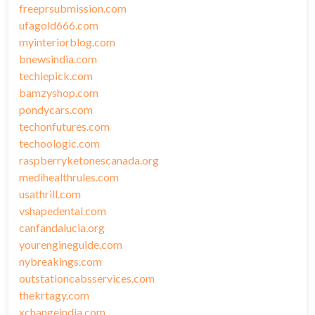
freeprsubmission.com
ufagold666.com
myinteriorblog.com
bnewsindia.com
techiepick.com
bamzyshop.com
pondycars.com
techonfutures.com
techoologic.com
raspberryketonescanada.org
medihealthrules.com
usathrill.com
vshapedental.com
canfandalucia.org
yourengineguide.com
nybreakings.com
outstationcabsservices.com
thekrtagy.com
xchangeindia.com