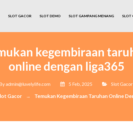
SLOT GACOR
SLOT DEMO
SLOT GAMPANG MENANG
SLOT 
mukan kegembiraan taru
online dengan liga365
By
admin@luvelylife.com
5 Feb, 2025
Slot Gacor
lot Gacor
Temukan Kegembiraan Taruhan Online De
→