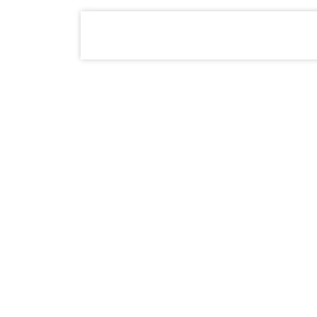
navigation