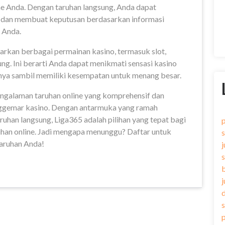
e Anda. Dengan taruhan langsung, Anda dapat
me dan membuat keputusan berdasarkan informasi
 Anda.
arkan berbagai permainan kasino, termasuk slot,
ng. Ini berarti Anda dapat menikmati sensasi kasino
nya sambil memiliki kesempatan untuk menang besar.
ngalaman taruhan online yang komprehensif dan
nggemar kasino. Dengan antarmuka yang ramah
aruhan langsung, Liga365 adalah pilihan yang tepat bagi
uhan online. Jadi mengapa menunggu? Daftar untuk
taruhan Anda!
j
s
b
j