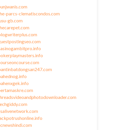
punjwanis.com
the-parcs-clematiscondos.com
jusu-gb.com
thecarepet.com
blogwriterplus.com
guestpostingseo.com
casinogambitpro.info
pokerplaymasters.info
courseoncourse.com
bantinbatdongsan247.com
bahednog.info
bahenxgek.info
pertamaskre.com
threadsvideoandphotodownloader.com
techgiddy.com
usalivenetwork.com
ackpotrushonline.info
ucnewshindi.com