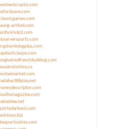
newbestcrypto.com
oxfordsave.com
iclassicgames.com
saung-artikel.com
fasthokivip2.com
observersports.com
cryptominingplus.com
aquinoticiaspe.com
longhairedfrenchbulldog.com
lawyersforhire.co
businemarket.com
matahari88play.net
moneydescriptor.com
youthsmagazine.com
ainaidee.net
sportsdarkest.com
webtoon.biz
thesportswires.com
hyungpro.com