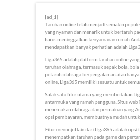
[ad_1]
Taruhan online telah menjadi semakin popul
yang nyaman dan menarik untuk bertaruh pad
harus meninggalkan kenyamanan rumah Anda se
mendapatkan banyak perhatian adalah Liga3
Liga365 adalah platform taruhan online yan
taruhan olahraga, termasuk sepak bola, bola
petaruh olahraga berpengalaman atau hanya 
online, Liga365 memiliki sesuatu untuk semu
Salah satu fitur utama yang membedakan Liga
antarmuka yang ramah pengguna. Situs web 
menemukan olahraga dan permainan yang And
opsi pembayaran, membuatnya mudah untuk 
Fitur menonjol lain dari Liga365 adalah ops
menempatkan taruhan pada game dan pertand