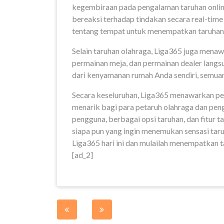
kegembiraan pada pengalaman taruhan onlin
bereaksi terhadap tindakan secara real-ti
tentang tempat untuk menempatkan taruhan
Selain taruhan olahraga, Liga365 juga menaw
permainan meja, dan permainan dealer langsu
dari kenyamanan rumah Anda sendiri, semua
Secara keseluruhan, Liga365 menawarkan pe
menarik bagi para petaruh olahraga dan pe
pengguna, berbagai opsi taruhan, dan fitur t
siapa pun yang ingin menemukan sensasi tar
Liga365 hari ini dan mulailah menempatkan 
[ad_2]
Post