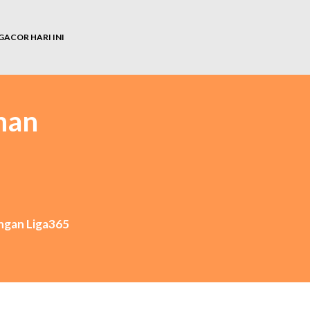
GACOR HARI INI
han
ngan Liga365