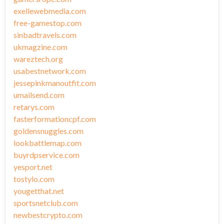
exellewebmedia.com
free-gamestop.com
sinbadtravels.com
ukmagzine.com
wareztech.org
usabestnetwork.com
jessepinkmanoutfit.com
umailsend.com
retarys.com
fasterformationcpf.com
goldensnuggles.com
lookbattlemap.com
buyrdpservice.com
yesport.net
tostylo.com
yougetthat.net
sportsnetclub.com
newbestcrypto.com