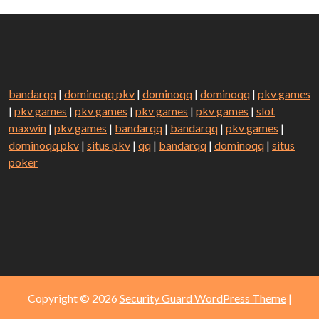
bandarqq
|
dominoqq pkv
|
dominoqq
|
dominoqq
|
pkv games
|
pkv games
|
pkv games
|
pkv games
|
pkv games
|
slot
maxwin
|
pkv games
|
bandarqq
|
bandarqq
|
pkv games
|
dominoqq pkv
|
situs pkv
|
qq
|
bandarqq
|
dominoqq
|
situs
poker
Copyright © 2026
Security Guard WordPress Theme
|