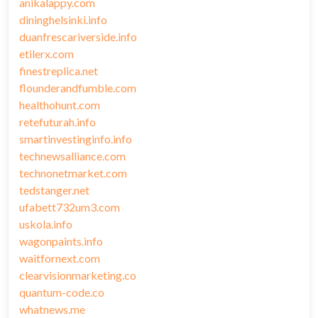
anikalappy.com
dininghelsinki.info
duanfrescariverside.info
etilerx.com
finestreplica.net
flounderandfumble.com
healthohunt.com
retefuturah.info
smartinvestinginfo.info
technewsalliance.com
technonetmarket.com
tedstanger.net
ufabett732um3.com
uskola.info
wagonpaints.info
waitfornext.com
clearvisionmarketing.co
quantum-code.co
whatnews.me