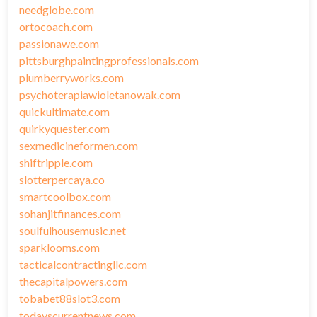
needglobe.com
ortocoach.com
passionawe.com
pittsburghpaintingprofessionals.com
plumberryworks.com
psychoterapiawioletanowak.com
quickultimate.com
quirkyquester.com
sexmedicineformen.com
shiftripple.com
slotterpercaya.co
smartcoolbox.com
sohanjitfinances.com
soulfulhousemusic.net
sparklooms.com
tacticalcontractingllc.com
thecapitalpowers.com
tobabet88slot3.com
todayscurrentnews.com