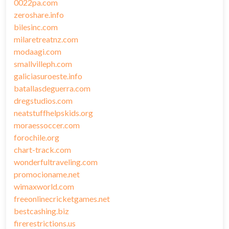
0022pa.com
zeroshare.info
bilesinc.com
milaretreatnz.com
modaagi.com
smallvilleph.com
galiciasuroeste.info
batallasdeguerra.com
dregstudios.com
neatstuffhelpskids.org
moraessoccer.com
forochile.org
chart-track.com
wonderfultraveling.com
promocioname.net
wimaxworld.com
freeonlinecricketgames.net
bestcashing.biz
firerestrictions.us