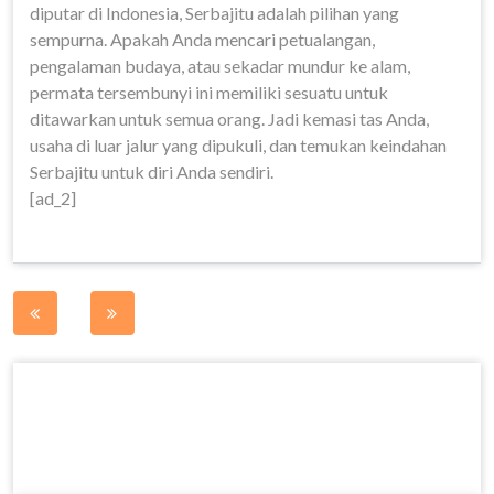
diputar di Indonesia, Serbajitu adalah pilihan yang
sempurna. Apakah Anda mencari petualangan,
pengalaman budaya, atau sekadar mundur ke alam,
permata tersembunyi ini memiliki sesuatu untuk
ditawarkan untuk semua orang. Jadi kemasi tas Anda,
usaha di luar jalur yang dipukuli, dan temukan keindahan
Serbajitu untuk diri Anda sendiri.
[ad_2]
Post
navigation