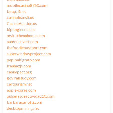
mobilecasino8760.com
betqq3.net
casinoloans5.us
CasinoAuction.us
kipooglecouk.us
mykitchennhome.com
aumoulinvert.com
thefoodiepassport.com
superwindowproject.com
papibakigrafo.com
icanhazjs.com
canimpact.org
goviralstudy.com
cartourism.net
apple-cores.com
pulserasdeactividad10.com
barbaracarlotti.com
desktopmining.net