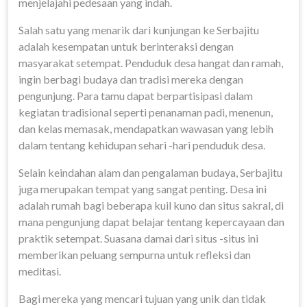
menjelajahi pedesaan yang indah.
Salah satu yang menarik dari kunjungan ke Serbajitu
adalah kesempatan untuk berinteraksi dengan
masyarakat setempat. Penduduk desa hangat dan ramah,
ingin berbagi budaya dan tradisi mereka dengan
pengunjung. Para tamu dapat berpartisipasi dalam
kegiatan tradisional seperti penanaman padi, menenun,
dan kelas memasak, mendapatkan wawasan yang lebih
dalam tentang kehidupan sehari -hari penduduk desa.
Selain keindahan alam dan pengalaman budaya, Serbajitu
juga merupakan tempat yang sangat penting. Desa ini
adalah rumah bagi beberapa kuil kuno dan situs sakral, di
mana pengunjung dapat belajar tentang kepercayaan dan
praktik setempat. Suasana damai dari situs -situs ini
memberikan peluang sempurna untuk refleksi dan
meditasi.
Bagi mereka yang mencari tujuan yang unik dan tidak