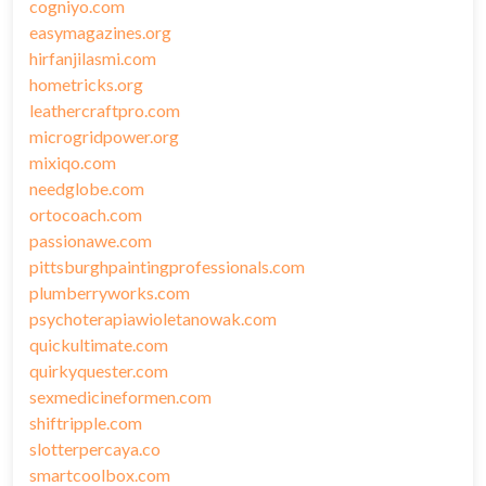
cogniyo.com
easymagazines.org
hirfanjilasmi.com
hometricks.org
leathercraftpro.com
microgridpower.org
mixiqo.com
needglobe.com
ortocoach.com
passionawe.com
pittsburghpaintingprofessionals.com
plumberryworks.com
psychoterapiawioletanowak.com
quickultimate.com
quirkyquester.com
sexmedicineformen.com
shiftripple.com
slotterpercaya.co
smartcoolbox.com