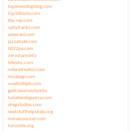
topinvestingblog.com
top50tools.com
the-rep.com
saltyfranks.com
annerani.com
jazzatude.com
0022pa.com
zeroshare.info
bilesinc.com
milaretreatnz.com
modaagi.com
smallvilleph.com
galiciasuroeste.info
batallasdeguerra.com
dregstudios.com
neatstuffhelpskids.org
moraessoccer.com
forochile.org