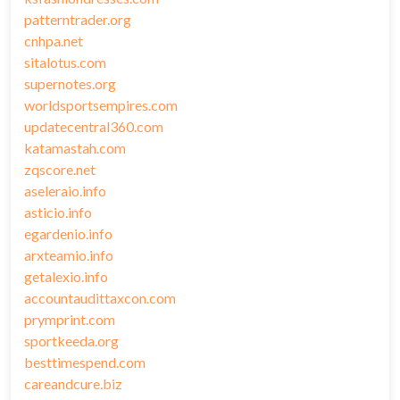
patterntrader.org
cnhpa.net
sitalotus.com
supernotes.org
worldsportsempires.com
updatecentral360.com
katamastah.com
zqscore.net
aseleraio.info
asticio.info
egardenio.info
arxteamio.info
getalexio.info
accountaudittaxcon.com
prymprint.com
sportkeeda.org
besttimespend.com
careandcure.biz