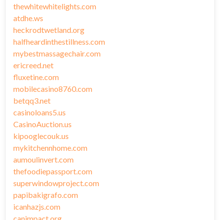
thewhitewhitelights.com
atdhe.ws
heckrodtwetland.org
halfheardinthestillness.com
mybestmassagechair.com
ericreed.net
fluxetine.com
mobilecasino8760.com
betqq3.net
casinoloans5.us
CasinoAuction.us
kipooglecouk.us
mykitchennhome.com
aumoulinvert.com
thefoodiepassport.com
superwindowproject.com
papibakigrafo.com
icanhazjs.com
canimpact.org