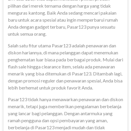
pilihan dari merek ternama dengan harga yang tidak
menguras kantong. Baik Anda sedang mencari pakaian
baru untuk acara spesial atau ingin memperbarui rumah
Anda dengan gadget terbaru, Pasar123 punya sesuatu
untuk semua orang.
Salah satu fitur utama Pasar123 adalah penawaran dan
diskon hariannya, di mana pelanggan dapat menemukan
penghematan luar biasa pada berbagai produk. Mulai dari
flash sale hingga clearance item, selalu ada penawaran
menarik yang bisa ditemukan di Pasar123. Ditambah lagi,
dengan promosi reguler dan penawaran spesial, Anda bisa
lebih berhemat untuk produk favorit Anda.
Pasar123 tidak hanya menawarkan penawaran dan diskon
menarik, tetapi juga memberikan pengalaman berbelanja
yang lancar bagi pelanggan. Dengan antarmuka yang
ramah pengguna dan opsi pembayaran yang aman,
berbelanja di Pasar123 menjadi mudah dan tidak