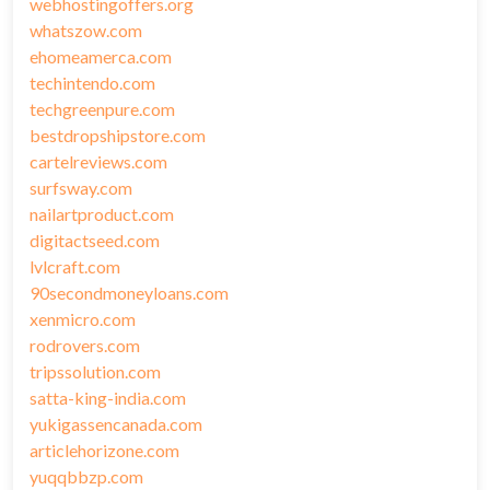
webhostingoffers.org
whatszow.com
ehomeamerca.com
techintendo.com
techgreenpure.com
bestdropshipstore.com
cartelreviews.com
surfsway.com
nailartproduct.com
digitactseed.com
lvlcraft.com
90secondmoneyloans.com
xenmicro.com
rodrovers.com
tripssolution.com
satta-king-india.com
yukigassencanada.com
articlehorizone.com
yuqqbbzp.com