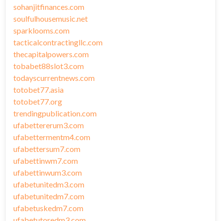
sohanjitfinances.com
soulfulhousemusic.net
sparklooms.com
tacticalcontractingllc.com
thecapitalpowers.com
tobabet88slot3.com
todayscurrentnews.com
totobet77.asia
totobet77.org
trendingpublication.com
ufabettererum3.com
ufabettermentm4.com
ufabettersum7.com
ufabettinwm7.com
ufabettinwum3.com
ufabetunitedm3.com
ufabetunitedm7.com
ufabetuskedm7.com
ufabetutoredm3.com