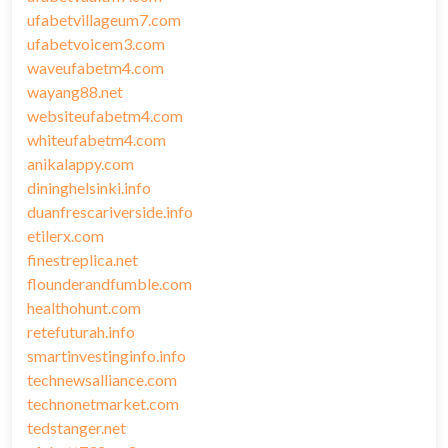
ufabetvillageum7.com
ufabetvoicem3.com
waveufabetm4.com
wayang88.net
websiteufabetm4.com
whiteufabetm4.com
anikalappy.com
dininghelsinki.info
duanfrescariverside.info
etilerx.com
finestreplica.net
flounderandfumble.com
healthohunt.com
retefuturah.info
smartinvestinginfo.info
technewsalliance.com
technonetmarket.com
tedstanger.net