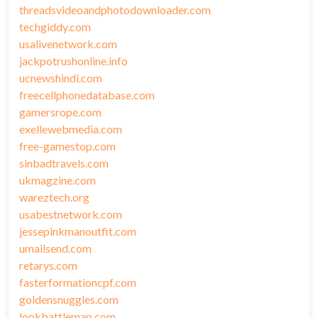
threadsvideoandphotodownloader.com
techgiddy.com
usalivenetwork.com
jackpotrushonline.info
ucnewshindi.com
freecellphonedatabase.com
gamersrope.com
exellewebmedia.com
free-gamestop.com
sinbadtravels.com
ukmagzine.com
wareztech.org
usabestnetwork.com
jessepinkmanoutfit.com
umailsend.com
retarys.com
fasterformationcpf.com
goldensnuggles.com
lookbattlemap.com