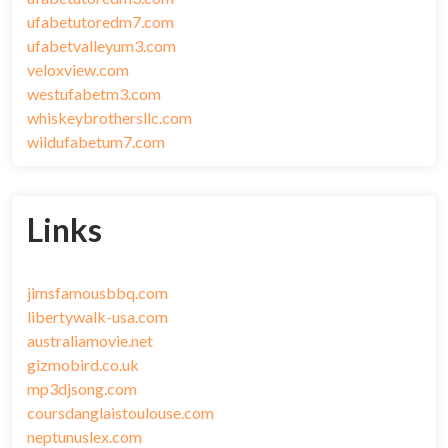
ufabetutoredm7.com
ufabetvalleyum3.com
veloxview.com
westufabetm3.com
whiskeybrothersllc.com
wildufabetum7.com
Links
jimsfamousbbq.com
libertywalk-usa.com
australiamovie.net
gizmobird.co.uk
mp3djsong.com
coursdanglaistoulouse.com
neptunuslex.com