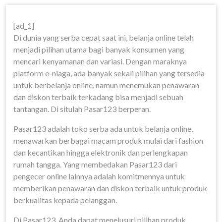
Belanja Online
[ad_1]
Di dunia yang serba cepat saat ini, belanja online telah
menjadi pilihan utama bagi banyak konsumen yang
mencari kenyamanan dan variasi. Dengan maraknya
platform e-niaga, ada banyak sekali pilihan yang tersedia
untuk berbelanja online, namun menemukan penawaran
dan diskon terbaik terkadang bisa menjadi sebuah
tantangan. Di situlah Pasar123 berperan.
Pasar123 adalah toko serba ada untuk belanja online,
menawarkan berbagai macam produk mulai dari fashion
dan kecantikan hingga elektronik dan perlengkapan
rumah tangga. Yang membedakan Pasar123 dari
pengecer online lainnya adalah komitmennya untuk
memberikan penawaran dan diskon terbaik untuk produk
berkualitas kepada pelanggan.
Di Pasar123, Anda dapat menelusuri pilihan produk