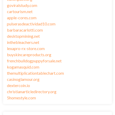
goviralstudy.com
cartourism.net
apple-cores.com
pulserasdeactividad10.com
barbaracarlotti.com
desktopmining.net
inthebleachers.net
lexapro-rx-store.com
buyskincareproducts.org
frenchbulldogpuppyforsale.net
kogamasquid.com
themultiplicationtablechart.com
casinoglamour.org
dextercoin.io
christianarticledirectory.org
5homestyle.com