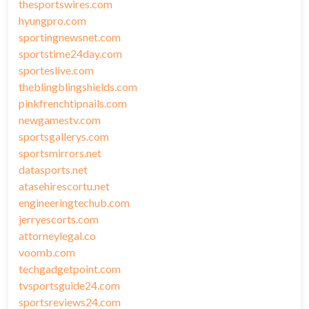
thesportswires.com
hyungpro.com
sportingnewsnet.com
sportstime24day.com
sporteslive.com
theblingblingshields.com
pinkfrenchtipnails.com
newgamestv.com
sportsgallerys.com
sportsmirrors.net
datasports.net
atasehirescortu.net
engineeringtechub.com
jerryescorts.com
attorneylegal.co
voomb.com
techgadgetpoint.com
tvsportsguide24.com
sportsreviews24.com