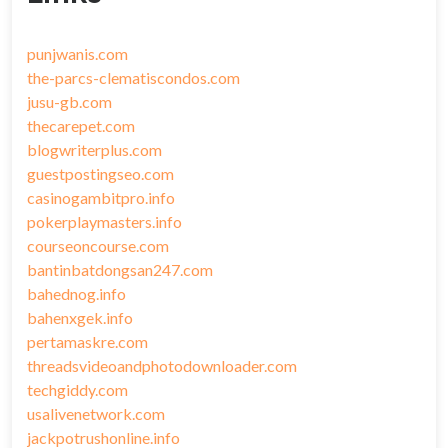
punjwanis.com
the-parcs-clematiscondos.com
jusu-gb.com
thecarepet.com
blogwriterplus.com
guestpostingseo.com
casinogambitpro.info
pokerplaymasters.info
courseoncourse.com
bantinbatdongsan247.com
bahednog.info
bahenxgek.info
pertamaskre.com
threadsvideoandphotodownloader.com
techgiddy.com
usalivenetwork.com
jackpotrushonline.info