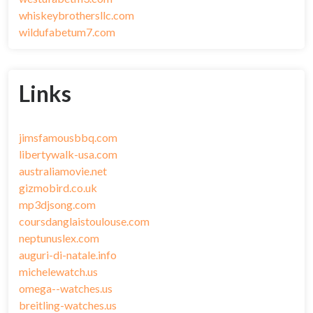
whiskeybrothersllc.com
wildufabetum7.com
Links
jimsfamousbbq.com
libertywalk-usa.com
australiamovie.net
gizmobird.co.uk
mp3djsong.com
coursdanglaistoulouse.com
neptunuslex.com
auguri-di-natale.info
michelewatch.us
omega--watches.us
breitling-watches.us