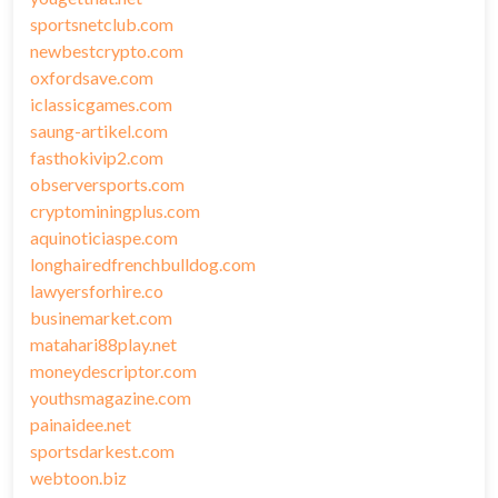
sportsnetclub.com
newbestcrypto.com
oxfordsave.com
iclassicgames.com
saung-artikel.com
fasthokivip2.com
observersports.com
cryptominingplus.com
aquinoticiaspe.com
longhairedfrenchbulldog.com
lawyersforhire.co
businemarket.com
matahari88play.net
moneydescriptor.com
youthsmagazine.com
painaidee.net
sportsdarkest.com
webtoon.biz