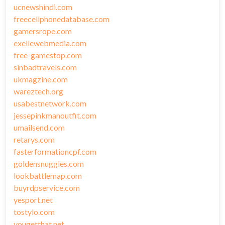
ucnewshindi.com
freecellphonedatabase.com
gamersrope.com
exellewebmedia.com
free-gamestop.com
sinbadtravels.com
ukmagzine.com
wareztech.org
usabestnetwork.com
jessepinkmanoutfit.com
umailsend.com
retarys.com
fasterformationcpf.com
goldensnuggles.com
lookbattlemap.com
buyrdpservice.com
yesport.net
tostylo.com
yougetthat.net