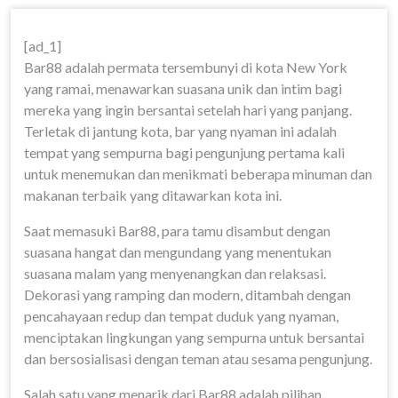
Pertama Kali
[ad_1]
Bar88 adalah permata tersembunyi di kota New York
yang ramai, menawarkan suasana unik dan intim bagi
mereka yang ingin bersantai setelah hari yang panjang.
Terletak di jantung kota, bar yang nyaman ini adalah
tempat yang sempurna bagi pengunjung pertama kali
untuk menemukan dan menikmati beberapa minuman dan
makanan terbaik yang ditawarkan kota ini.
Saat memasuki Bar88, para tamu disambut dengan
suasana hangat dan mengundang yang menentukan
suasana malam yang menyenangkan dan relaksasi.
Dekorasi yang ramping dan modern, ditambah dengan
pencahayaan redup dan tempat duduk yang nyaman,
menciptakan lingkungan yang sempurna untuk bersantai
dan bersosialisasi dengan teman atau sesama pengunjung.
Salah satu yang menarik dari Bar88 adalah pilihan