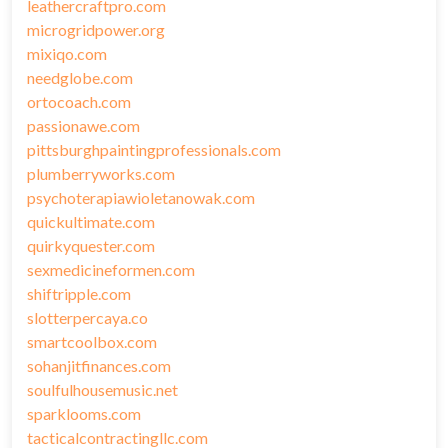
leathercraftpro.com
microgridpower.org
mixiqo.com
needglobe.com
ortocoach.com
passionawe.com
pittsburghpaintingprofessionals.com
plumberryworks.com
psychoterapiawioletanowak.com
quickultimate.com
quirkyquester.com
sexmedicineformen.com
shiftripple.com
slotterpercaya.co
smartcoolbox.com
sohanjitfinances.com
soulfulhousemusic.net
sparklooms.com
tacticalcontractingllc.com