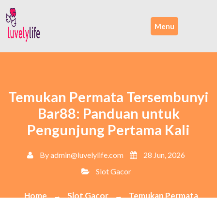
Skip
to
Menu
content
Temukan Permata Tersembunyi
Bar88: Panduan untuk
Pengunjung Pertama Kali
By
admin@luvelylife.com
28 Jun, 2026
Slot Gacor
Home
Slot Gacor
Temukan Permata
→
→
Tersembunyi Bar88: Panduan Untuk Pengunjung