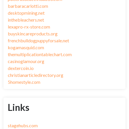
barbaracarlotti.com
desktopmining.net
inthebleachers.net
lexapro-rx-store.com
buyskincareproducts.org
frenchbulldogpuppyforsale.net
kogamasquid.com
themultiplicationtablechart.com
casinoglamour.org
dextercoin.io
christianarticledirectory.org
5homestyle.com
Links
stagehubs.com