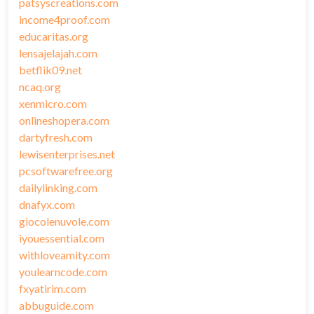
patsyscreations.com
income4proof.com
educaritas.org
lensajelajah.com
betflik09.net
ncaq.org
xenmicro.com
onlineshopera.com
dartyfresh.com
lewisenterprises.net
pcsoftwarefree.org
dailylinking.com
dnafyx.com
giocolenuvole.com
iyouessential.com
withloveamity.com
youlearncode.com
fxyatirim.com
abbuguide.com