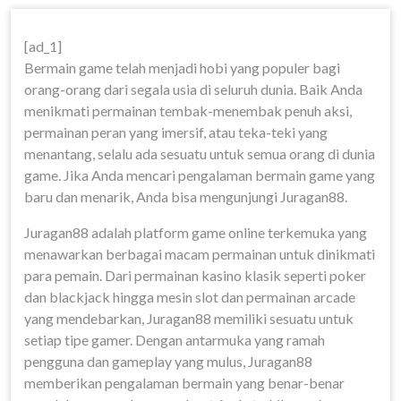
[ad_1]
Bermain game telah menjadi hobi yang populer bagi
orang-orang dari segala usia di seluruh dunia. Baik Anda
menikmati permainan tembak-menembak penuh aksi,
permainan peran yang imersif, atau teka-teki yang
menantang, selalu ada sesuatu untuk semua orang di dunia
game. Jika Anda mencari pengalaman bermain game yang
baru dan menarik, Anda bisa mengunjungi Juragan88.
Juragan88 adalah platform game online terkemuka yang
menawarkan berbagai macam permainan untuk dinikmati
para pemain. Dari permainan kasino klasik seperti poker
dan blackjack hingga mesin slot dan permainan arcade
yang mendebarkan, Juragan88 memiliki sesuatu untuk
setiap tipe gamer. Dengan antarmuka yang ramah
pengguna dan gameplay yang mulus, Juragan88
memberikan pengalaman bermain yang benar-benar