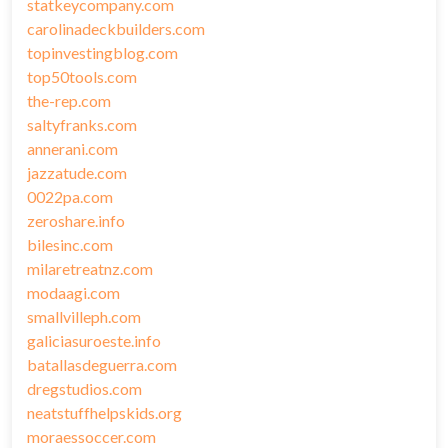
statkeycompany.com
carolinadeckbuilders.com
topinvestingblog.com
top50tools.com
the-rep.com
saltyfranks.com
annerani.com
jazzatude.com
0022pa.com
zeroshare.info
bilesinc.com
milaretreatnz.com
modaagi.com
smallvilleph.com
galiciasuroeste.info
batallasdeguerra.com
dregstudios.com
neatstuffhelpskids.org
moraessoccer.com