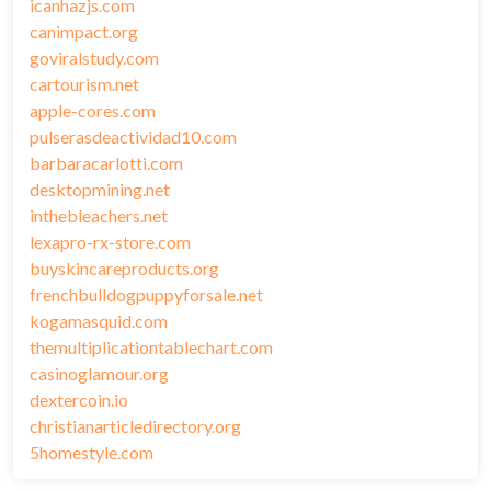
icanhazjs.com
canimpact.org
goviralstudy.com
cartourism.net
apple-cores.com
pulserasdeactividad10.com
barbaracarlotti.com
desktopmining.net
inthebleachers.net
lexapro-rx-store.com
buyskincareproducts.org
frenchbulldogpuppyforsale.net
kogamasquid.com
themultiplicationtablechart.com
casinoglamour.org
dextercoin.io
christianarticledirectory.org
5homestyle.com