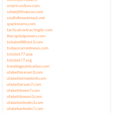
smartcoolbox.com
sohanjitfinances.com
soulfulhousemusic.net
sparklooms.com
tacticalcontractingllc.com
thecapitalpowers.com
tobabet88slot3.com
todayscurrentnews.com
totobet77.asia
totobet77.org
trendingpublication.com
ufabettererum3.com
ufabettermentm4.com
ufabettersum7.com
ufabettinwm7.com
ufabettinwum3.com
ufabetunitedm3.com
ufabetunitedm7.com