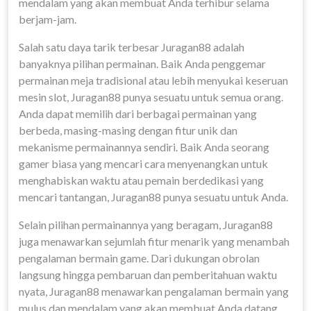
mendalam yang akan membuat Anda terhibur selama
berjam-jam.
Salah satu daya tarik terbesar Juragan88 adalah
banyaknya pilihan permainan. Baik Anda penggemar
permainan meja tradisional atau lebih menyukai keseruan
mesin slot, Juragan88 punya sesuatu untuk semua orang.
Anda dapat memilih dari berbagai permainan yang
berbeda, masing-masing dengan fitur unik dan
mekanisme permainannya sendiri. Baik Anda seorang
gamer biasa yang mencari cara menyenangkan untuk
menghabiskan waktu atau pemain berdedikasi yang
mencari tantangan, Juragan88 punya sesuatu untuk Anda.
Selain pilihan permainannya yang beragam, Juragan88
juga menawarkan sejumlah fitur menarik yang menambah
pengalaman bermain game. Dari dukungan obrolan
langsung hingga pembaruan dan pemberitahuan waktu
nyata, Juragan88 menawarkan pengalaman bermain yang
mulus dan mendalam yang akan membuat Anda datang