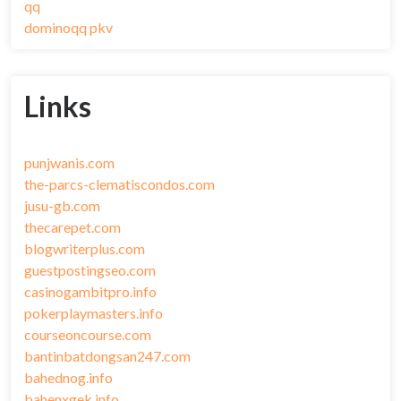
qq
dominoqq pkv
Links
punjwanis.com
the-parcs-clematiscondos.com
jusu-gb.com
thecarepet.com
blogwriterplus.com
guestpostingseo.com
casinogambitpro.info
pokerplaymasters.info
courseoncourse.com
bantinbatdongsan247.com
bahednog.info
bahenxgek.info