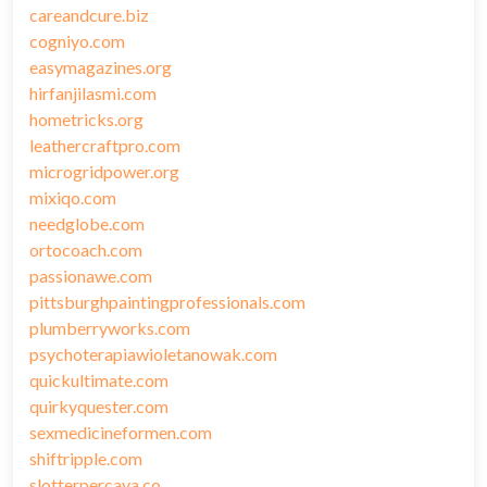
careandcure.biz
cogniyo.com
easymagazines.org
hirfanjilasmi.com
hometricks.org
leathercraftpro.com
microgridpower.org
mixiqo.com
needglobe.com
ortocoach.com
passionawe.com
pittsburghpaintingprofessionals.com
plumberryworks.com
psychoterapiawioletanowak.com
quickultimate.com
quirkyquester.com
sexmedicineformen.com
shiftripple.com
slotterpercaya.co