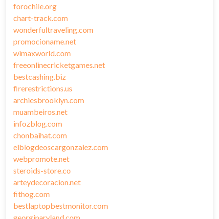
forochile.org
chart-track.com
wonderfultraveling.com
promocioname.net
wimaxworld.com
freeonlinecricketgames.net
bestcashing.biz
firerestrictions.us
archiesbrooklyn.com
muambeiros.net
infozblog.com
chonbaihat.com
elblogdeoscargonzalez.com
webpromote.net
steroids-store.co
arteydecoracion.net
fithog.com
bestlaptopbestmonitor.com
georginaryland.com