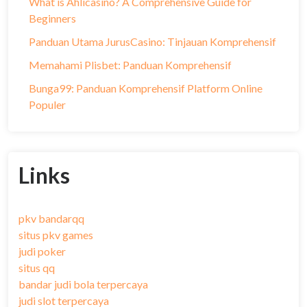
What is Ahlicasino? A Comprehensive Guide for
Beginners
Panduan Utama JurusCasino: Tinjauan Komprehensif
Memahami Plisbet: Panduan Komprehensif
Bunga99: Panduan Komprehensif Platform Online
Populer
Links
pkv bandarqq
situs pkv games
judi poker
situs qq
bandar judi bola terpercaya
judi slot terpercaya