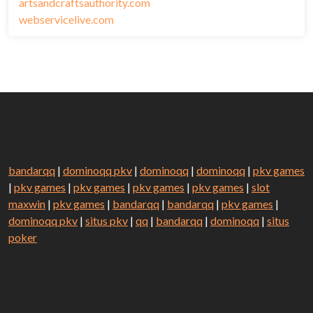
artsandcraftsauthority.com
webservicelive.com
bandarqq
|
dominoqq pkv
|
dominoqq
|
dominoqq
|
pkv games
|
pkv games
|
pkv games
|
pkv games
|
pkv games
|
slot
maxwin
|
pkv games
|
bandarqq
|
bandarqq
|
pkv games
|
dominoqq pkv
|
situs pkv
|
qq
|
bandarqq
|
dominoqq
|
situs
poker