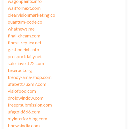
wagonpaints.info
waitfornext.com
clearvisionmarketing.co
quantum-code.co
whatnews.me
final-dream.com
finest-replica.net
gestioneinh.info
prosportdaily.net
salesinvest22.com
teseract.org
trendy-ama-shop.com
ufabett732m7.com
visiofood.com
droidwindow.com
freeprsubmission.com
ufagold666.com
myinteriorblog.com
bnewsindia.com