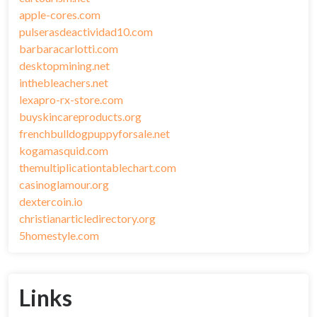
apple-cores.com
pulserasdeactividad10.com
barbaracarlotti.com
desktopmining.net
inthebleachers.net
lexapro-rx-store.com
buyskincareproducts.org
frenchbulldogpuppyforsale.net
kogamasquid.com
themultiplicationtablechart.com
casinoglamour.org
dextercoin.io
christianarticledirectory.org
5homestyle.com
Links