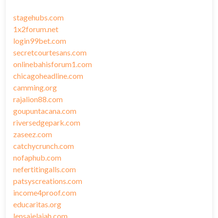
stagehubs.com
1x2forum.net
login99bet.com
secretcourtesans.com
onlinebahisforum1.com
chicagoheadline.com
camming.org
rajalion88.com
goupuntacana.com
riversedgepark.com
zaseez.com
catchycrunch.com
nofaphub.com
nefertitingalls.com
patsyscreations.com
income4proof.com
educaritas.org
lensajelajah.com