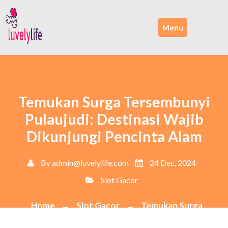
Skip
to
Menu
content
Temukan Surga Tersembunyi
Pulaujudi: Destinasi Wajib
Dikunjungi Pencinta Alam
By
admin@luvelylife.com
24 Dec, 2024
Slot Gacor
Home
Slot Gacor
Temukan Surga
→
→
Tersembunyi Pulaujudi: Destinasi Wajib Dikunjungi