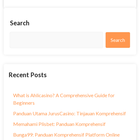
Search
Search
Recent Posts
What is Ahlicasino? A Comprehensive Guide for
Beginners
Panduan Utama JurusCasino: Tinjauan Komprehensif
Memahami Plisbet: Panduan Komprehensif
Bunga99: Panduan Komprehensif Platform Online