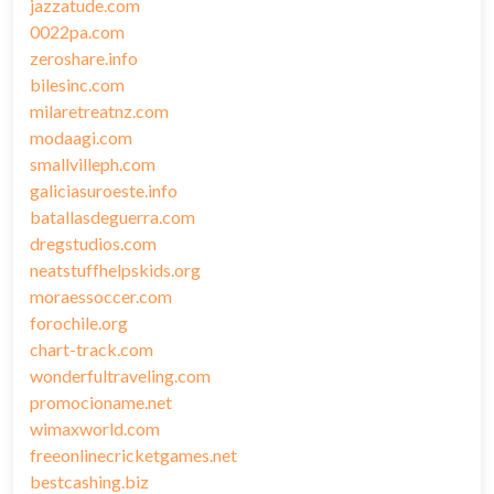
jazzatude.com
0022pa.com
zeroshare.info
bilesinc.com
milaretreatnz.com
modaagi.com
smallvilleph.com
galiciasuroeste.info
batallasdeguerra.com
dregstudios.com
neatstuffhelpskids.org
moraessoccer.com
forochile.org
chart-track.com
wonderfultraveling.com
promocioname.net
wimaxworld.com
freeonlinecricketgames.net
bestcashing.biz