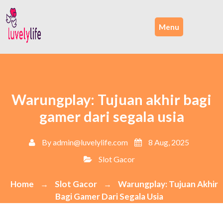
Skip
to
Menu
content
Warungplay: Tujuan akhir bagi
gamer dari segala usia
By
admin@luvelylife.com
8 Aug, 2025
Slot Gacor
Home
Slot Gacor
Warungplay: Tujuan Akhir
→
→
Bagi Gamer Dari Segala Usia