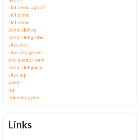
slot demo pg soft
slot demo
slot demo
demo slot pg
demo slot gratis
situs pkv
situs pkv games
pkv games resmi
demo slot gacor
situs qq
poker
qq
dominoqq pkv
Links