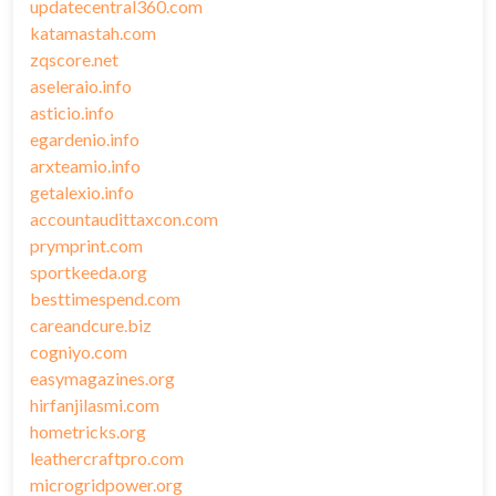
updatecentral360.com
katamastah.com
zqscore.net
aseleraio.info
asticio.info
egardenio.info
arxteamio.info
getalexio.info
accountaudittaxcon.com
prymprint.com
sportkeeda.org
besttimespend.com
careandcure.biz
cogniyo.com
easymagazines.org
hirfanjilasmi.com
hometricks.org
leathercraftpro.com
microgridpower.org