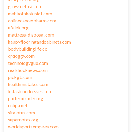
growmefast.com
mahkotahokislot.com
onlinecancerpharm.com
ufalek.org
mattress-disposal.com
happyflooringandcabinets.com
bodybuildinglife.co
qrdoggy.com
technologygud.com
realshocknews.com
pickgb.com
healthmistakes.com
ksfashiondresses.com
patterntrader.org
cnhpa.net
sitalotus.com
supernotes.org
worldsportsempires.com