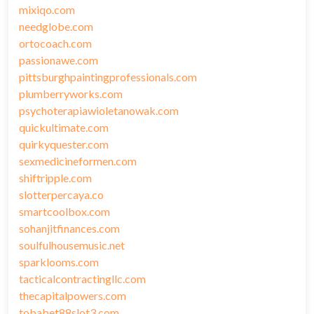
mixiqo.com
needglobe.com
ortocoach.com
passionawe.com
pittsburghpaintingprofessionals.com
plumberryworks.com
psychoterapiawioletanowak.com
quickultimate.com
quirkyquester.com
sexmedicineformen.com
shiftripple.com
slotterpercaya.co
smartcoolbox.com
sohanjitfinances.com
soulfulhousemusic.net
sparklooms.com
tacticalcontractingllc.com
thecapitalpowers.com
tobabet88slot3.com