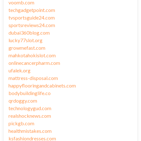
voomb.com
techgadgetpoint.com
tvsportsguide24.com
sportsreviews24.com
dubai360blog.com
lucky77slot.org
growmefast.com
mahkotahokislot.com
onlinecancerpharm.com
ufalek.org
mattress-disposal.com
happyflooringandcabinets.com
bodybuildinglife.co
qrdoggy.com
technologygud.com
realshocknews.com
pickgb.com
healthmistakes.com
ksfashiondresses.com