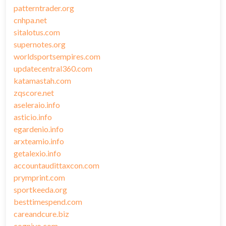
patterntrader.org
cnhpa.net
sitalotus.com
supernotes.org
worldsportsempires.com
updatecentral360.com
katamastah.com
zqscore.net
aseleraio.info
asticio.info
egardenio.info
arxteamio.info
getalexio.info
accountaudittaxcon.com
prymprint.com
sportkeeda.org
besttimespend.com
careandcure.biz
cogniyo.com