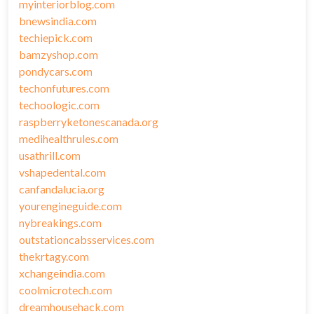
myinteriorblog.com
bnewsindia.com
techiepick.com
bamzyshop.com
pondycars.com
techonfutures.com
techoologic.com
raspberryketonescanada.org
medihealthrules.com
usathrill.com
vshapedental.com
canfandalucia.org
yourengineguide.com
nybreakings.com
outstationcabsservices.com
thekrtagy.com
xchangeindia.com
coolmicrotech.com
dreamhousehack.com