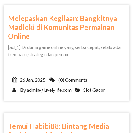
Melepaskan Kegilaan: Bangkitnya
Madloki di Komunitas Permainan
Online
[ad_1] Di dunia game online yang serba cepat, selalu ada
tren baru, strategi, dan pemain…
26 Jan, 2025
(0) Comments
By
admin@luvelylife.com
Slot Gacor
Temui Habibi88: Bintang Media