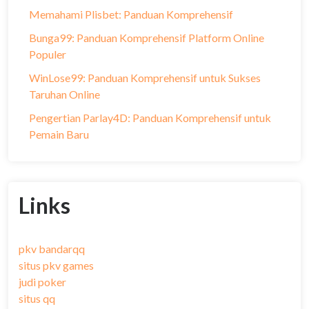
Memahami Plisbet: Panduan Komprehensif
Bunga99: Panduan Komprehensif Platform Online
Populer
WinLose99: Panduan Komprehensif untuk Sukses
Taruhan Online
Pengertian Parlay4D: Panduan Komprehensif untuk
Pemain Baru
Links
pkv bandarqq
situs pkv games
judi poker
situs qq