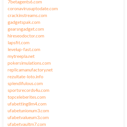
7betagents6.com
coronavirusuptodate.com
crackinstreams.com
gadgetspak.com
gearsngadget.com
hireseodoctor.com
lapsfit.com
levelup-fast.com
mytreepla.net
pokersimulations.com
replicamanufactory.net
rezultate-loto.info
splendifulous.com
sportsrecords4u.com
topceleberites.com
ufabetting8m4.com
ufabetunionum3.com
ufabetvalueum3.com
ufabetvaultm7.com