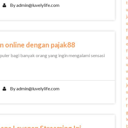
By
admin@luvelylife.com
j
an online dengan pajak88
populer bagi banyak orang yang ingin mengalami sensasi
By
admin@luvelylife.com