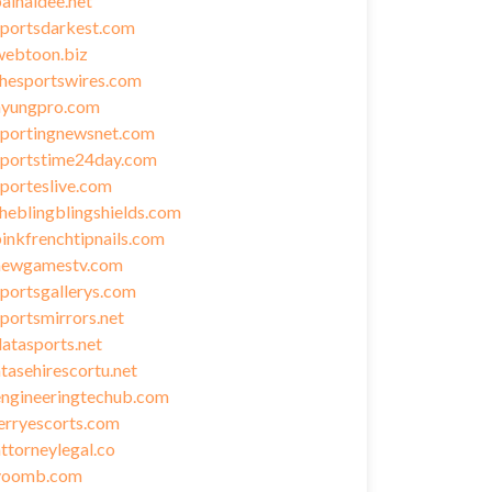
ainaidee.net
sportsdarkest.com
webtoon.biz
thesportswires.com
hyungpro.com
sportingnewsnet.com
sportstime24day.com
sporteslive.com
theblingblingshields.com
pinkfrenchtipnails.com
newgamestv.com
sportsgallerys.com
sportsmirrors.net
datasports.net
tasehirescortu.net
engineeringtechub.com
jerryescorts.com
ttorneylegal.co
voomb.com