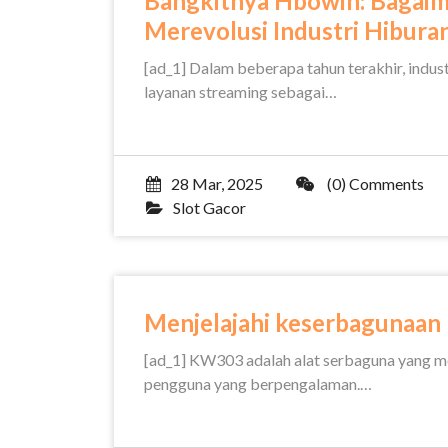
Bangkitnya Hbowin: Bagaim
Merevolusi Industri Hibura
[ad_1] Dalam beberapa tahun terakhir, indus
layanan streaming sebagai…
28 Mar, 2025
(0) Comments
Slot Gacor
Menjelajahi keserbagunaa
[ad_1] KW303 adalah alat serbaguna yang m
pengguna yang berpengalaman.…