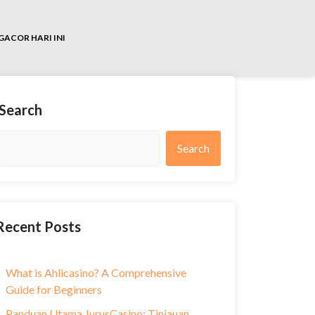
GACOR HARI INI
Search
Search
Recent Posts
What is Ahlicasino? A Comprehensive
Guide for Beginners
Panduan Utama JurusCasino: Tinjauan