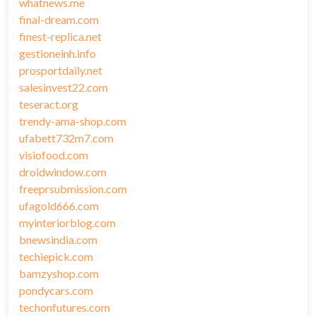
whatnews.me
final-dream.com
finest-replica.net
gestioneinh.info
prosportdaily.net
salesinvest22.com
teseract.org
trendy-ama-shop.com
ufabett732m7.com
visiofood.com
droidwindow.com
freeprsubmission.com
ufagold666.com
myinteriorblog.com
bnewsindia.com
techiepick.com
bamzyshop.com
pondycars.com
techonfutures.com