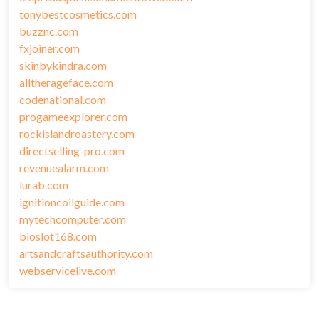
tonybestcosmetics.com
buzznc.com
fxjoiner.com
skinbykindra.com
alltherageface.com
codenational.com
progameexplorer.com
rockislandroastery.com
directselling-pro.com
revenuealarm.com
lurab.com
ignitioncoilguide.com
mytechcomputer.com
bioslot168.com
artsandcraftsauthority.com
webservicelive.com