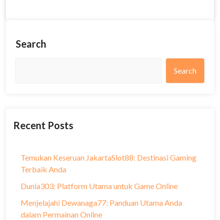
Search
Search
Recent Posts
Temukan Keseruan JakartaSlot88: Destinasi Gaming
Terbaik Anda
Dunia303: Platform Utama untuk Game Online
Menjelajahi Dewanaga77: Panduan Utama Anda
dalam Permainan Online