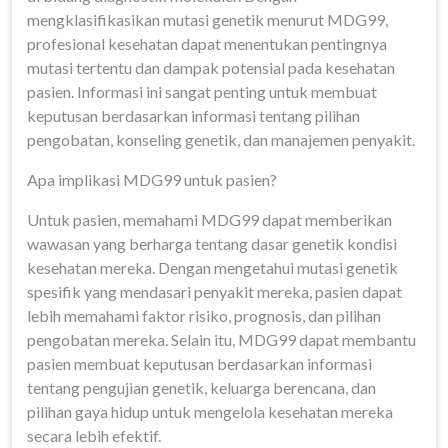
mengklasifikasikan mutasi genetik menurut MDG99,
profesional kesehatan dapat menentukan pentingnya
mutasi tertentu dan dampak potensial pada kesehatan
pasien. Informasi ini sangat penting untuk membuat
keputusan berdasarkan informasi tentang pilihan
pengobatan, konseling genetik, dan manajemen penyakit.
Apa implikasi MDG99 untuk pasien?
Untuk pasien, memahami MDG99 dapat memberikan
wawasan yang berharga tentang dasar genetik kondisi
kesehatan mereka. Dengan mengetahui mutasi genetik
spesifik yang mendasari penyakit mereka, pasien dapat
lebih memahami faktor risiko, prognosis, dan pilihan
pengobatan mereka. Selain itu, MDG99 dapat membantu
pasien membuat keputusan berdasarkan informasi
tentang pengujian genetik, keluarga berencana, dan
pilihan gaya hidup untuk mengelola kesehatan mereka
secara lebih efektif.