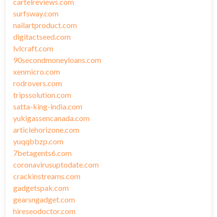
cartelreviews.com
surfsway.com
nailartproduct.com
digitactseed.com
lvlcraft.com
90secondmoneyloans.com
xenmicro.com
rodrovers.com
tripssolution.com
satta-king-india.com
yukigassencanada.com
articlehorizone.com
yuqqbbzp.com
7betagents6.com
coronavirusuptodate.com
crackinstreams.com
gadgetspak.com
gearsngadget.com
hireseodoctor.com