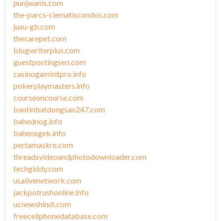
punjwanis.com
the-parcs-clematiscondos.com
jusu-gb.com
thecarepet.com
blogwriterplus.com
guestpostingseo.com
casinogambitpro.info
pokerplaymasters.info
courseoncourse.com
bantinbatdongsan247.com
bahednog.info
bahenxgek.info
pertamaskre.com
threadsvideoandphotodownloader.com
techgiddy.com
usalivenetwork.com
jackpotrushonline.info
ucnewshindi.com
freecellphonedatabase.com