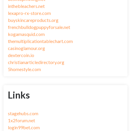
inthebleachers.net
lexapro-rx-store.com
buyskincareproducts.org
frenchbulldogpuppyforsale.net
kogamasquid.com
themultiplicationtablechart.com
casinoglamour.org
dextercoin.io
christianarticledirectory.org
5homestyle.com
Links
stagehubs.com
1x2forum.net
login99bet.com