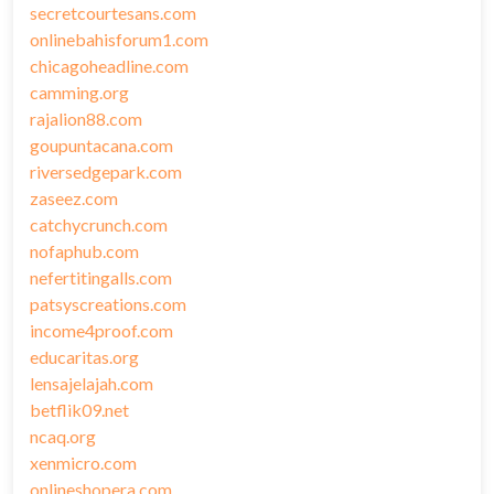
secretcourtesans.com
onlinebahisforum1.com
chicagoheadline.com
camming.org
rajalion88.com
goupuntacana.com
riversedgepark.com
zaseez.com
catchycrunch.com
nofaphub.com
nefertitingalls.com
patsyscreations.com
income4proof.com
educaritas.org
lensajelajah.com
betflik09.net
ncaq.org
xenmicro.com
onlineshopera.com