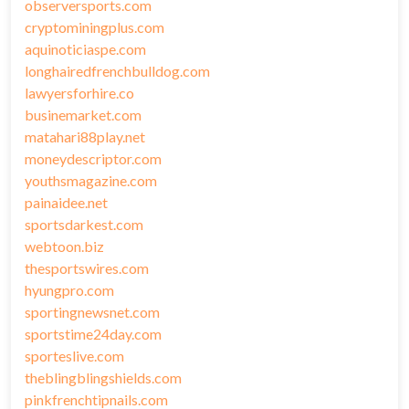
observersports.com
cryptominingplus.com
aquinoticiaspe.com
longhairedfrenchbulldog.com
lawyersforhire.co
businemarket.com
matahari88play.net
moneydescriptor.com
youthsmagazine.com
painaidee.net
sportsdarkest.com
webtoon.biz
thesportswires.com
hyungpro.com
sportingnewsnet.com
sportstime24day.com
sporteslive.com
theblingblingshields.com
pinkfrenchtipnails.com