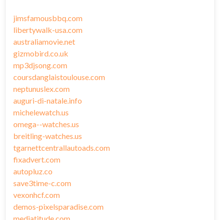
jimsfamousbbq.com
libertywalk-usa.com
australiamovie.net
gizmobird.co.uk
mp3djsong.com
coursdanglaistoulouse.com
neptunuslex.com
auguri-di-natale.info
michelewatch.us
omega--watches.us
breitling-watches.us
tgarnettcentrallautoads.com
fixadvert.com
autopluz.co
save3time-c.com
vexonhcf.com
demos-pixelsparadise.com
mediatitude.com