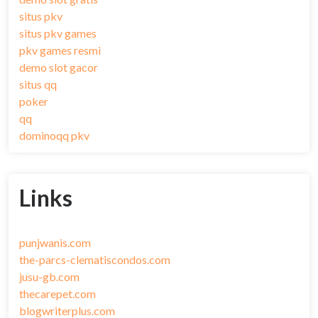
situs pkv
situs pkv games
pkv games resmi
demo slot gacor
situs qq
poker
qq
dominoqq pkv
Links
punjwanis.com
the-parcs-clematiscondos.com
jusu-gb.com
thecarepet.com
blogwriterplus.com