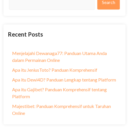
Search
Recent Posts
Menjelajahi Dewanaga77: Panduan Utama Anda
dalam Permainan Online
Apa itu JeniusToto? Panduan Komprehensif
Apa itu Dewi4D? Panduan Lengkap tentang Platform
Apa itu Gajibet? Panduan Komprehensif tentang
Platform
Majestibet: Panduan Komprehensif untuk Taruhan
Online