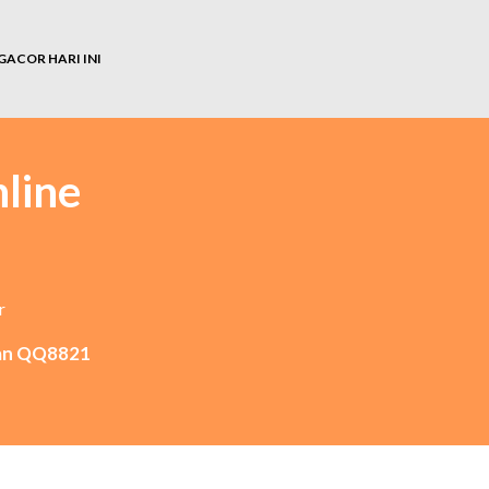
GACOR HARI INI
line
r
gan QQ8821