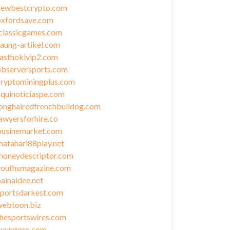
newbestcrypto.com
oxfordsave.com
iclassicgames.com
saung-artikel.com
fasthokivip2.com
observersports.com
cryptominingplus.com
aquinoticiaspe.com
longhairedfrenchbulldog.com
lawyersforhire.co
businemarket.com
matahari88play.net
moneydescriptor.com
youthsmagazine.com
ainaidee.net
sportsdarkest.com
webtoon.biz
thesportswires.com
hyungpro.com