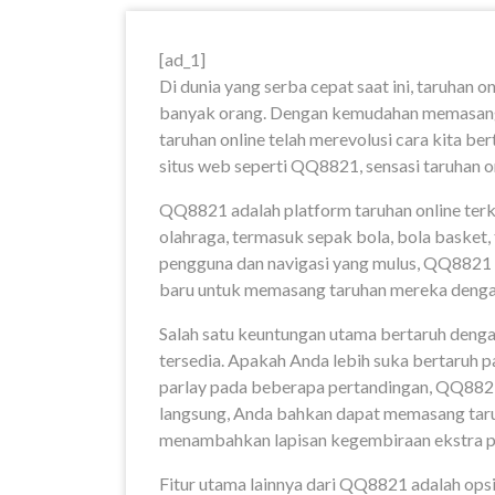
[ad_1]
Di dunia yang serba cepat saat ini, taruhan 
banyak orang. Dengan kemudahan memasang 
taruhan online telah merevolusi cara kita be
situs web seperti QQ8821, sensasi taruhan o
QQ8821 adalah platform taruhan online te
olahraga, termasuk sepak bola, bola basket,
pengguna dan navigasi yang mulus, QQ882
baru untuk memasang taruhan mereka dengan
Salah satu keuntungan utama bertaruh deng
tersedia. Apakah Anda lebih suka bertaruh 
parlay pada beberapa pertandingan, QQ882
langsung, Anda bahkan dapat memasang taru
menambahkan lapisan kegembiraan ekstra p
Fitur utama lainnya dari QQ8821 adalah op