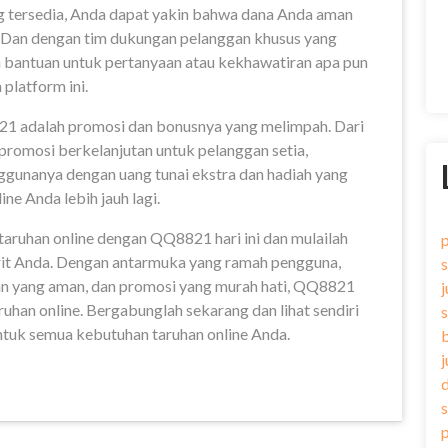
g tersedia, Anda dapat yakin bahwa dana Anda aman
 Dan dengan tim dukungan pelanggan khusus yang
n bantuan untuk pertanyaan atau kekhawatiran apa pun
platform ini.
821 adalah promosi dan bonusnya yang melimpah. Dari
romosi berkelanjutan untuk pelanggan setia,
nanya dengan uang tunai ekstra dan hadiah yang
e Anda lebih jauh lagi.
aruhan online dengan QQ8821 hari ini dan mulailah
rit Anda. Dengan antarmuka yang ramah pengguna,
n yang aman, dan promosi yang murah hati, QQ8821
j
uhan online. Bergabunglah sekarang dan lihat sendiri
s
tuk semua kebutuhan taruhan online Anda.
b
j