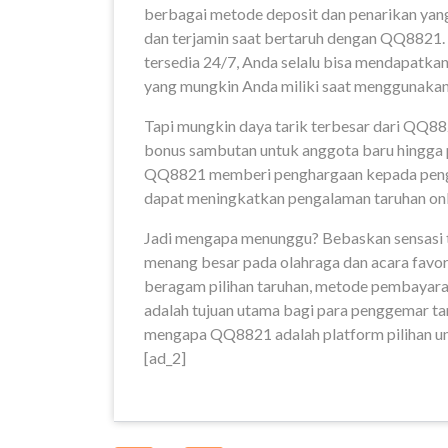
berbagai metode deposit dan penarikan yan
dan terjamin saat bertaruh dengan QQ8821.
tersedia 24/7, Anda selalu bisa mendapatka
yang mungkin Anda miliki saat menggunakan 
Tapi mungkin daya tarik terbesar dari QQ8
bonus sambutan untuk anggota baru hingga p
QQ8821 memberi penghargaan kepada penggu
dapat meningkatkan pengalaman taruhan onlin
Jadi mengapa menunggu? Bebaskan sensasi t
menang besar pada olahraga dan acara favo
beragam pilihan taruhan, metode pembayara
adalah tujuan utama bagi para penggemar tar
mengapa QQ8821 adalah platform pilihan un
[ad_2]