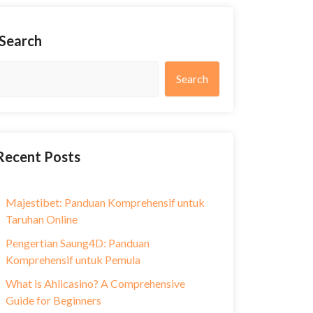
Search
Search
Recent Posts
Majestibet: Panduan Komprehensif untuk
Taruhan Online
Pengertian Saung4D: Panduan
Komprehensif untuk Pemula
What is Ahlicasino? A Comprehensive
Guide for Beginners