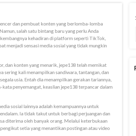
nfluencer dan pembuat konten yang berlomba-lomba
Namun, salah satu bintang baru yang perlu Anda
rkembangnya kehadiran di platform seperti TikTok,
at menjadi sensasi media sosial yang tidak mungkin
or, dan konten yang menarik, jepe138 telah memikat
nya sering kali menampilkan sandiwara, tantangan, dan
 segala usia. Entah dia menampilkan gerakan tariannya,
a-kata penyemangat, keaslian jepe138 terpancar dalam
edia sosial lainnya adalah kemampuannya untuk
endalam. Ia tidak takut untuk berbagi perjuangan dan
a diterima oleh banyak orang. Melalui keterbukaan
pengikut setia yang menantikan postingan atau video