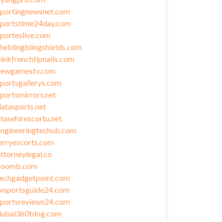
sportingnewsnet.com
sportstime24day.com
sporteslive.com
theblingblingshields.com
pinkfrenchtipnails.com
newgamestv.com
sportsgallerys.com
sportsmirrors.net
datasports.net
tasehirescortu.net
engineeringtechub.com
jerryescorts.com
ttorneylegal.co
voomb.com
techgadgetpoint.com
tvsportsguide24.com
sportsreviews24.com
dubai360blog.com