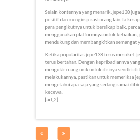
Selain kontennya yang menarik, jepe138 ju
positif dan menginspirasi orang lain. Ia k
para pengikutnya untuk bersikap baik, percaya 
menggunakan platformnya untuk kebaikan, 
mendukung dan membangkitkan semangat yan
Ketika popularitas jepe138 terus meroket, je
terus bertahan. Dengan kepribadiannya yang 
mengukir ruang unik untuk dirinya sendiri di
melakukannya, pastikan untuk memeriksa je
mengetahui apa saja yang sedang ramai dibi
kecewa.
[ad_2]
Post