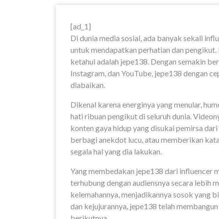
[ad_1]
Di dunia media sosial, ada banyak sekali i
untuk mendapatkan perhatian dan pengikut. 
ketahui adalah jepe138. Dengan semakin be
Instagram, dan YouTube, jepe138 dengan cep
diabaikan.
Dikenal karena energinya yang menular, hum
hati ribuan pengikut di seluruh dunia. Video
konten gaya hidup yang disukai pemirsa dari
berbagi anekdot lucu, atau memberikan kat
segala hal yang dia lakukan.
Yang membedakan jepe138 dari influencer m
terhubung dengan audiensnya secara lebih m
kelemahannya, menjadikannya sosok yang bis
dan kejujurannya, jepe138 telah membangun 
berikutnya.