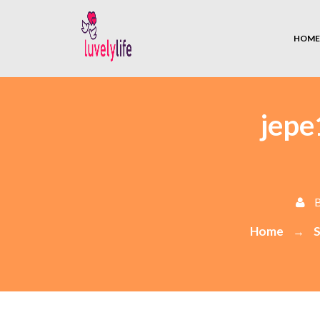
Skip
to
HOME
content
jepe
Home
S
→