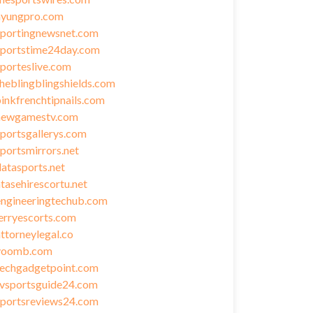
hyungpro.com
sportingnewsnet.com
sportstime24day.com
sporteslive.com
theblingblingshields.com
pinkfrenchtipnails.com
newgamestv.com
sportsgallerys.com
sportsmirrors.net
datasports.net
tasehirescortu.net
engineeringtechub.com
jerryescorts.com
ttorneylegal.co
voomb.com
techgadgetpoint.com
tvsportsguide24.com
sportsreviews24.com