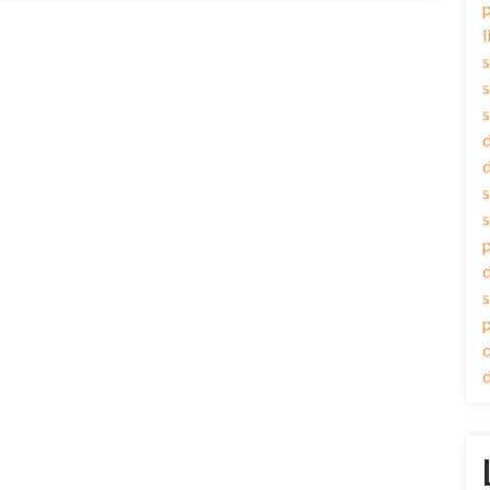
l
d
s
s