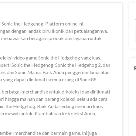
Sonic the Hedgehog. Platform online ini
ungan dengan landak biru ikonik dan petualangannya.
88 menawarkan beragam produk dan layanan untuk
koleksi video game Sonic the Hedgehog yang luas.
perti Sonic the Hedgehog, Sonic the Hedgehog 2, dan
Forces dan Sonic Mania. Baik Anda penggemar lama atau
atu yang dapat dinikmati semua orang di Sonic88.
 berbagai merchandise untuk dikoleksi dan dinikmati
i hingga mainan dan barang koleksi, selalu ada cara
ic the Hedgehog. Baik Anda sedang mencari kaos
nan mewah untuk ditambahkan ke koleksi Anda,
embeli merchandise dan bermain game. Ini juga