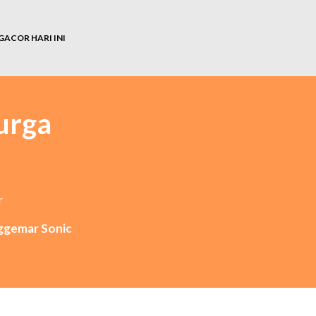
GACOR HARI INI
urga
r
nggemar Sonic