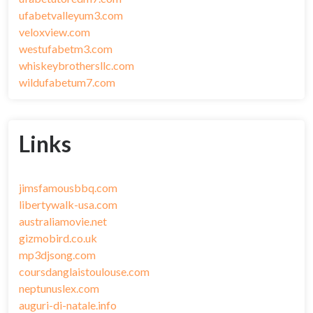
ufabetvalleyum3.com
veloxview.com
westufabetm3.com
whiskeybrothersllc.com
wildufabetum7.com
Links
jimsfamousbbq.com
libertywalk-usa.com
australiamovie.net
gizmobird.co.uk
mp3djsong.com
coursdanglaistoulouse.com
neptunuslex.com
auguri-di-natale.info