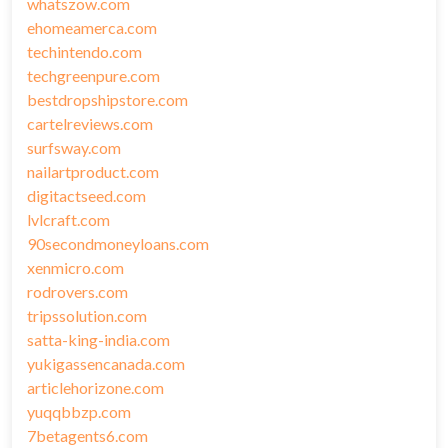
whatszow.com
ehomeamerca.com
techintendo.com
techgreenpure.com
bestdropshipstore.com
cartelreviews.com
surfsway.com
nailartproduct.com
digitactseed.com
lvlcraft.com
90secondmoneyloans.com
xenmicro.com
rodrovers.com
tripssolution.com
satta-king-india.com
yukigassencanada.com
articlehorizone.com
yuqqbbzp.com
7betagents6.com