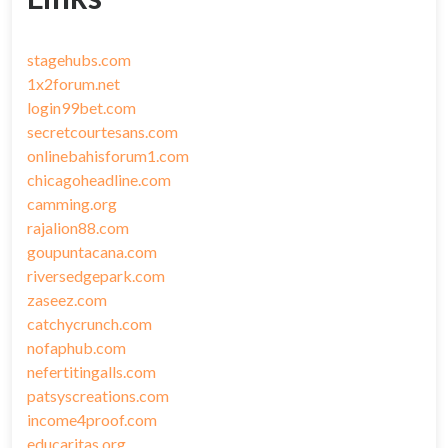
stagehubs.com
1x2forum.net
login99bet.com
secretcourtesans.com
onlinebahisforum1.com
chicagoheadline.com
camming.org
rajalion88.com
goupuntacana.com
riversedgepark.com
zaseez.com
catchycrunch.com
nofaphub.com
nefertitingalls.com
patsyscreations.com
income4proof.com
educaritas.org