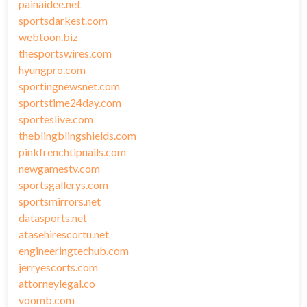
painaidee.net
sportsdarkest.com
webtoon.biz
thesportswires.com
hyungpro.com
sportingnewsnet.com
sportstime24day.com
sporteslive.com
theblingblingshields.com
pinkfrenchtipnails.com
newgamestv.com
sportsgallerys.com
sportsmirrors.net
datasports.net
atasehirescortu.net
engineeringtechub.com
jerryescorts.com
attorneylegal.co
voomb.com