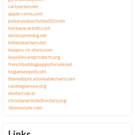
cartourism.net
apple-cores.com
pulserasdeactividad10.com
barbaracarlotti.com
desktopmining.net
inthebleachers.net
lexapro-rx-store.com
buyskincareproducts.org
frenchbulldogpuppyforsale.net
kogamasquid.com
themultiplicationtablechart.com
casinoglamour.org
dextercoin.io
christianarticledirectory.org
5homestyle.com
Links