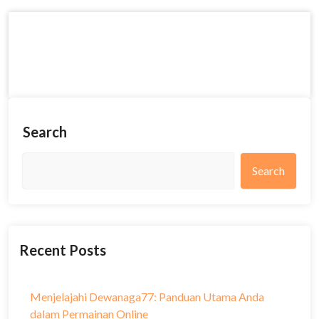
navigation
Search
Search
Recent Posts
Menjelajahi Dewanaga77: Panduan Utama Anda
dalam Permainan Online