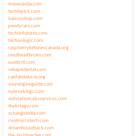
bnewsindia.com
techiepick.com
bamzyshop.com
pondycars.com
techonfutures.com
techoologic.com
raspberryketonescanada.org
medihealthrules.com
usathrill.com
vshapedental.com
canfandalucia.org
yourengineguide.com
nybreakings.com
outstationcabsservices.com
thekrtagy.com
xchangeindia.com
coolmicrotech.com
dreamhousehack.com
the-techteacher.com