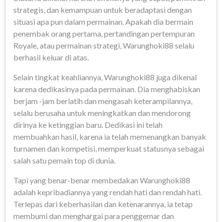
strategis, dan kemampuan untuk beradaptasi dengan
situasi apa pun dalam permainan. Apakah dia bermain
penembak orang pertama, pertandingan pertempuran
Royale, atau permainan strategi, Warunghoki88 selalu
berhasil keluar di atas.
Selain tingkat keahliannya, Warunghoki88 juga dikenal
karena dedikasinya pada permainan. Dia menghabiskan
berjam -jam berlatih dan mengasah keterampilannya,
selalu berusaha untuk meningkatkan dan mendorong
dirinya ke ketinggian baru. Dedikasi ini telah
membuahkan hasil, karena ia telah memenangkan banyak
turnamen dan kompetisi, memperkuat statusnya sebagai
salah satu pemain top di dunia.
Tapi yang benar-benar membedakan Warunghoki88
adalah kepribadiannya yang rendah hati dan rendah hati.
Terlepas dari keberhasilan dan ketenarannya, ia tetap
membumi dan menghargai para penggemar dan