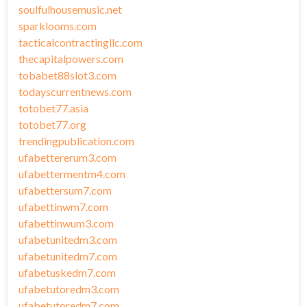
soulfulhousemusic.net
sparklooms.com
tacticalcontractingllc.com
thecapitalpowers.com
tobabet88slot3.com
todayscurrentnews.com
totobet77.asia
totobet77.org
trendingpublication.com
ufabettererum3.com
ufabettermentm4.com
ufabettersum7.com
ufabettinwm7.com
ufabettinwum3.com
ufabetunitedm3.com
ufabetunitedm7.com
ufabetuskedm7.com
ufabetutoredm3.com
ufabetutoredm7.com