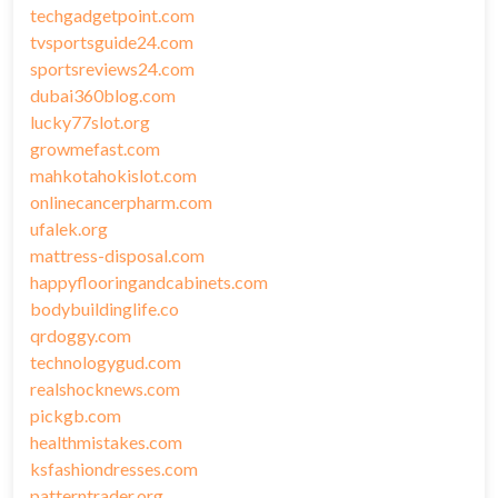
techgadgetpoint.com
tvsportsguide24.com
sportsreviews24.com
dubai360blog.com
lucky77slot.org
growmefast.com
mahkotahokislot.com
onlinecancerpharm.com
ufalek.org
mattress-disposal.com
happyflooringandcabinets.com
bodybuildinglife.co
qrdoggy.com
technologygud.com
realshocknews.com
pickgb.com
healthmistakes.com
ksfashiondresses.com
patterntrader.org