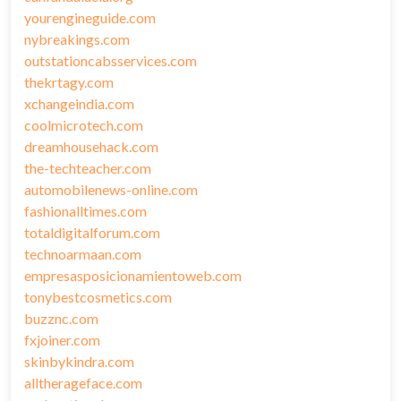
yourengineguide.com
nybreakings.com
outstationcabsservices.com
thekrtagy.com
xchangeindia.com
coolmicrotech.com
dreamhousehack.com
the-techteacher.com
automobilenews-online.com
fashionalltimes.com
totaldigitalforum.com
technoarmaan.com
empresasposicionamientoweb.com
tonybestcosmetics.com
buzznc.com
fxjoiner.com
skinbykindra.com
alltherageface.com