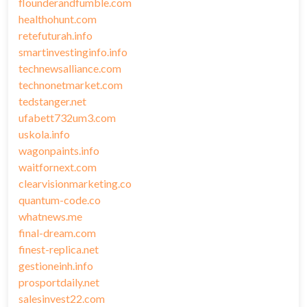
flounderandfumble.com
healthohunt.com
retefuturah.info
smartinvestinginfo.info
technewsalliance.com
technonetmarket.com
tedstanger.net
ufabett732um3.com
uskola.info
wagonpaints.info
waitfornext.com
clearvisionmarketing.co
quantum-code.co
whatnews.me
final-dream.com
finest-replica.net
gestioneinh.info
prosportdaily.net
salesinvest22.com