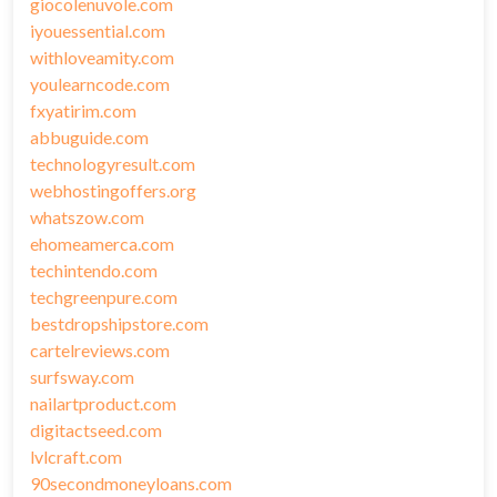
giocolenuvole.com
iyouessential.com
withloveamity.com
youlearncode.com
fxyatirim.com
abbuguide.com
technologyresult.com
webhostingoffers.org
whatszow.com
ehomeamerca.com
techintendo.com
techgreenpure.com
bestdropshipstore.com
cartelreviews.com
surfsway.com
nailartproduct.com
digitactseed.com
lvlcraft.com
90secondmoneyloans.com