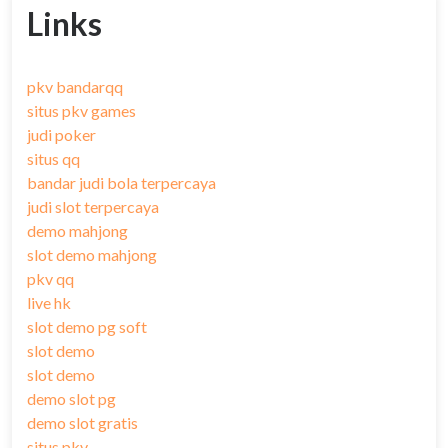
Links
pkv bandarqq
situs pkv games
judi poker
situs qq
bandar judi bola terpercaya
judi slot terpercaya
demo mahjong
slot demo mahjong
pkv qq
live hk
slot demo pg soft
slot demo
slot demo
demo slot pg
demo slot gratis
situs pkv