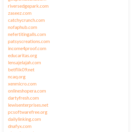
riversedgepark.com
zaseez.com
catchycrunch.com
nofaphub.com
nefertitingalls.com
patsyscreations.com
income4proof.com
educaritas.org
lensajelajah.com
betflik09.net
ncaq.org
xenmicro.com
onlineshopera.com
dartyfresh.com
lewisenterprises.net
pcsoftwarefree.org
dailylinking.com
dnafyx.com