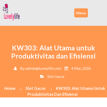
Skip
to
Menu
content
KW303: Alat Utama untuk
Produktivitas dan Efisiensi
By
admin@luvelylife.com
4 Mar, 2026
Slot Gacor
Home
Slot Gacor
KW303: Alat Utama Untuk
→
→
Produktivitas Dan Efisiensi