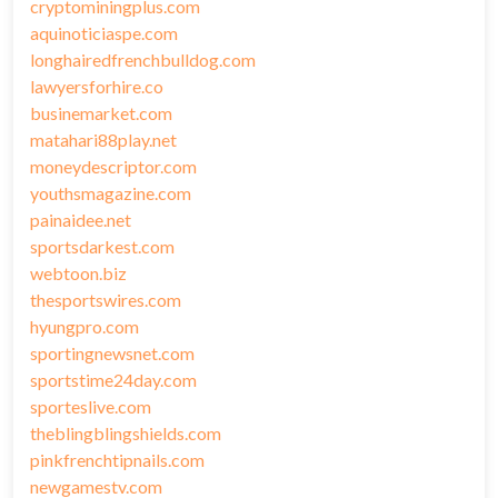
cryptominingplus.com
aquinoticiaspe.com
longhairedfrenchbulldog.com
lawyersforhire.co
businemarket.com
matahari88play.net
moneydescriptor.com
youthsmagazine.com
painaidee.net
sportsdarkest.com
webtoon.biz
thesportswires.com
hyungpro.com
sportingnewsnet.com
sportstime24day.com
sporteslive.com
theblingblingshields.com
pinkfrenchtipnails.com
newgamestv.com