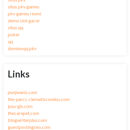
situs pkv games
pkv games resmi
demo slot gacor
situs qq
poker
qq
dominoqq pkv
Links
punjwanis.com
the-parcs-clematiscondos.com
jusu-gb.com
thecarepet.com
blogwriterplus.com
guestpostingseo.com