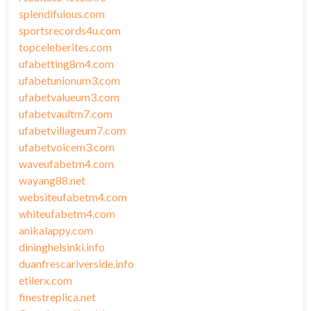
splendifulous.com
sportsrecords4u.com
topceleberites.com
ufabetting8m4.com
ufabetunionum3.com
ufabetvalueum3.com
ufabetvaultm7.com
ufabetvillageum7.com
ufabetvoicem3.com
waveufabetm4.com
wayang88.net
websiteufabetm4.com
whiteufabetm4.com
anikalappy.com
dininghelsinki.info
duanfrescariverside.info
etilerx.com
finestreplica.net