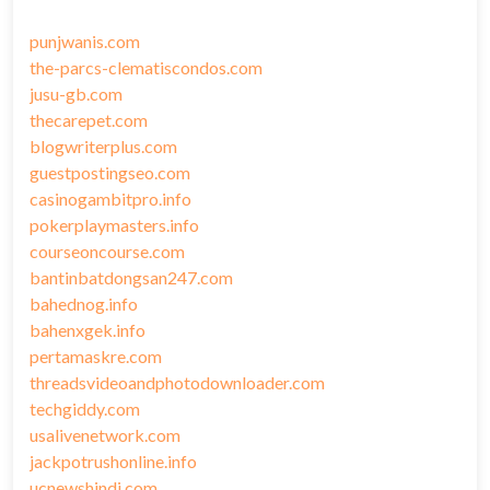
punjwanis.com
the-parcs-clematiscondos.com
jusu-gb.com
thecarepet.com
blogwriterplus.com
guestpostingseo.com
casinogambitpro.info
pokerplaymasters.info
courseoncourse.com
bantinbatdongsan247.com
bahednog.info
bahenxgek.info
pertamaskre.com
threadsvideoandphotodownloader.com
techgiddy.com
usalivenetwork.com
jackpotrushonline.info
ucnewshindi.com