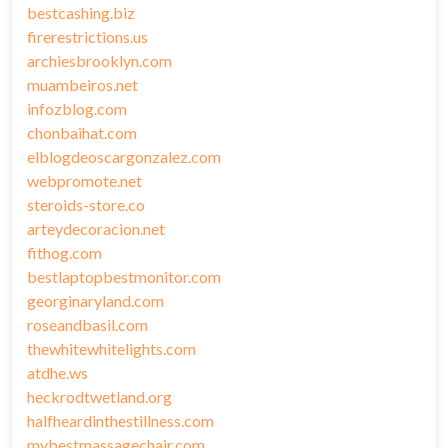
bestcashing.biz
firerestrictions.us
archiesbrooklyn.com
muambeiros.net
infozblog.com
chonbaihat.com
elblogdeoscargonzalez.com
webpromote.net
steroids-store.co
arteydecoracion.net
fithog.com
bestlaptopbestmonitor.com
georginaryland.com
roseandbasil.com
thewhitewhitelights.com
atdhe.ws
heckrodtwetland.org
halfheardinthestillness.com
mybestmassagechair.com