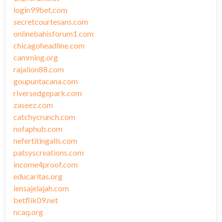
login99bet.com
secretcourtesans.com
onlinebahisforum1.com
chicagoheadline.com
camming.org
rajalion88.com
goupuntacana.com
riversedgepark.com
zaseez.com
catchycrunch.com
nofaphub.com
nefertitingalls.com
patsyscreations.com
income4proof.com
educaritas.org
lensajelajah.com
betflik09.net
ncaq.org