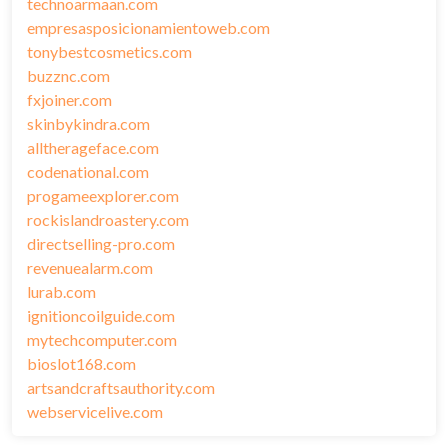
technoarmaan.com
empresasposicionamientoweb.com
tonybestcosmetics.com
buzznc.com
fxjoiner.com
skinbykindra.com
alltherageface.com
codenational.com
progameexplorer.com
rockislandroastery.com
directselling-pro.com
revenuealarm.com
lurab.com
ignitioncoilguide.com
mytechcomputer.com
bioslot168.com
artsandcraftsauthority.com
webservicelive.com