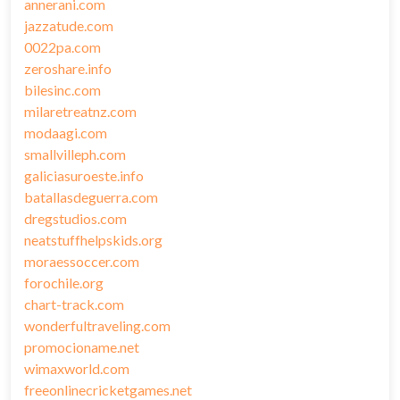
annerani.com
jazzatude.com
0022pa.com
zeroshare.info
bilesinc.com
milaretreatnz.com
modaagi.com
smallvilleph.com
galiciasuroeste.info
batallasdeguerra.com
dregstudios.com
neatstuffhelpskids.org
moraessoccer.com
forochile.org
chart-track.com
wonderfultraveling.com
promocioname.net
wimaxworld.com
freeonlinecricketgames.net