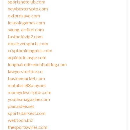
sportsnetclub.com
newbestcrypto.com
oxfordsave.com
iclassicgames.com
saung-artikel.com
fasthokivip2.com
observersports.com
cryptominingplus.com
aquinoticiaspe.com
longhairedfrenchbulldog.com
lawyersforhire.co
businemarket.com
matahari88play.net
moneydescriptor.com
youthsmagazine.com
painaidee.net
sportsdarkest.com
webtoon.biz
thesportswires.com