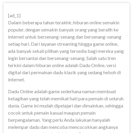
[ad_1]
Dalam beberapa tahun terakhir, hiburan online semakin
populer, dengan semakin banyak orang yang beralih ke
internet untuk bersenang-senang dan bersenang-senang
setiap hari. Dari layanan streaming hingga game online,
ada banyak sekali pilihan yang tersedia bagi mereka yang
ingin bersantai dan bersenang-senang. Salah satu tren
terkini dalam hiburan online adalah Dadu Online, versi
digital dari permainan dadu klasik yang sedang heboh di
internet.
Dadu Online adalah game sederhana namun membuat
ketagihan yang telah memikat hati para pemain di seluruh
dunia. Game ini mudah dipelajari dan dimainkan, sehingga
cocok untuk pemain kasual maupun pemain
berpengalaman. Yang perlu Anda lakukan hanyalah
melempar dadu dan mencoba mencocokkan angkanya