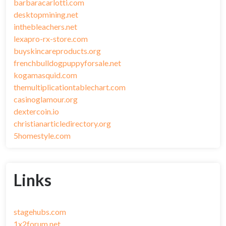
barbaracarlotti.com
desktopmining.net
inthebleachers.net
lexapro-rx-store.com
buyskincareproducts.org
frenchbulldogpuppyforsale.net
kogamasquid.com
themultiplicationtablechart.com
casinoglamour.org
dextercoin.io
christianarticledirectory.org
5homestyle.com
Links
stagehubs.com
1x2forum.net