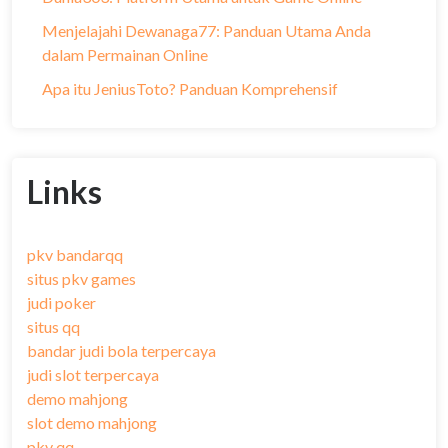
Menjelajahi Dewanaga77: Panduan Utama Anda
dalam Permainan Online
Apa itu JeniusToto? Panduan Komprehensif
Links
pkv bandarqq
situs pkv games
judi poker
situs qq
bandar judi bola terpercaya
judi slot terpercaya
demo mahjong
slot demo mahjong
pkv qq