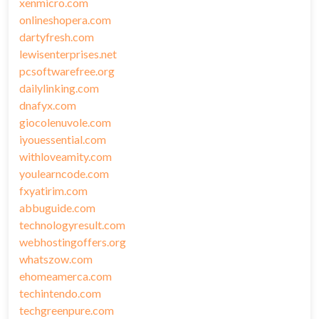
xenmicro.com
onlineshopera.com
dartyfresh.com
lewisenterprises.net
pcsoftwarefree.org
dailylinking.com
dnafyx.com
giocolenuvole.com
iyouessential.com
withloveamity.com
youlearncode.com
fxyatirim.com
abbuguide.com
technologyresult.com
webhostingoffers.org
whatszow.com
ehomeamerca.com
techintendo.com
techgreenpure.com