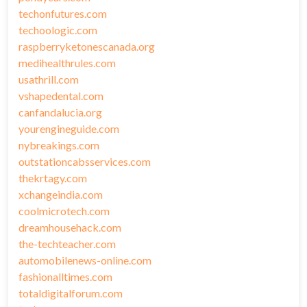
techonfutures.com
techoologic.com
raspberryketonescanada.org
medihealthrules.com
usathrill.com
vshapedental.com
canfandalucia.org
yourengineguide.com
nybreakings.com
outstationcabsservices.com
thekrtagy.com
xchangeindia.com
coolmicrotech.com
dreamhousehack.com
the-techteacher.com
automobilenews-online.com
fashionalltimes.com
totaldigitalforum.com