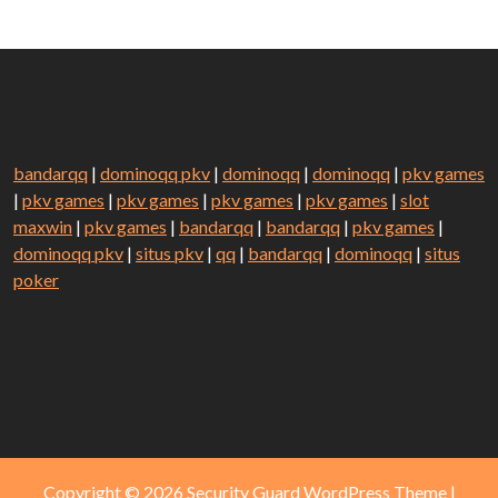
bandarqq
|
dominoqq pkv
|
dominoqq
|
dominoqq
|
pkv games
|
pkv games
|
pkv games
|
pkv games
|
pkv games
|
slot
maxwin
|
pkv games
|
bandarqq
|
bandarqq
|
pkv games
|
dominoqq pkv
|
situs pkv
|
qq
|
bandarqq
|
dominoqq
|
situs
poker
Copyright © 2026
Security Guard WordPress Theme
|