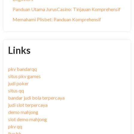
Panduan Utama JurusCasino: Tinjauan Komprehensif
Memahami Plisbet: Panduan Komprehensif
Links
pkv bandarqq
situs pkv games
judi poker
situs qq
bandar judi bola terpercaya
judi slot terpercaya
demo mahjong
slot demo mahjong
pkv qq
live hk