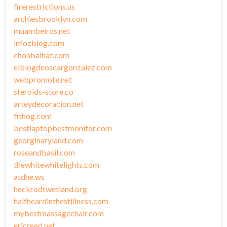
firerestrictions.us
archiesbrooklyn.com
muambeiros.net
infozblog.com
chonbaihat.com
elblogdeoscargonzalez.com
webpromote.net
steroids-store.co
arteydecoracion.net
fithog.com
bestlaptopbestmonitor.com
georginaryland.com
roseandbasil.com
thewhitewhitelights.com
atdhe.ws
heckrodtwetland.org
halfheardinthestillness.com
mybestmassagechair.com
ericreed.net