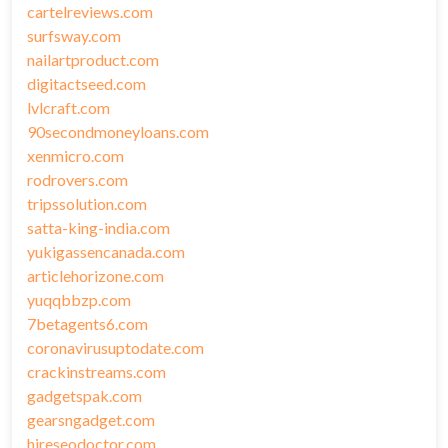
cartelreviews.com
surfsway.com
nailartproduct.com
digitactseed.com
lvlcraft.com
90secondmoneyloans.com
xenmicro.com
rodrovers.com
tripssolution.com
satta-king-india.com
yukigassencanada.com
articlehorizone.com
yuqqbbzp.com
7betagents6.com
coronavirusuptodate.com
crackinstreams.com
gadgetspak.com
gearsngadget.com
hireseodoctor.com