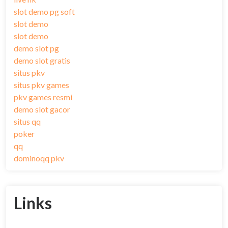
slot demo pg soft
slot demo
slot demo
demo slot pg
demo slot gratis
situs pkv
situs pkv games
pkv games resmi
demo slot gacor
situs qq
poker
qq
dominoqq pkv
Links