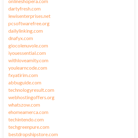
onlineshopera.com
dartyfresh.com
lewisenterprises.net
pcsoftwarefree.org
dailylinking.com
dnafyx.com
giocolenuvole.com
iyouessential.com
withloveamity.com
youlearncode.com
fxyatirim.com
abbuguide.com
technologyresult.com
webhostingoffers.org
whatszow.com
ehomeamerca.com
techintendo.com
techgreenpure.com
bestdropshipstore.com