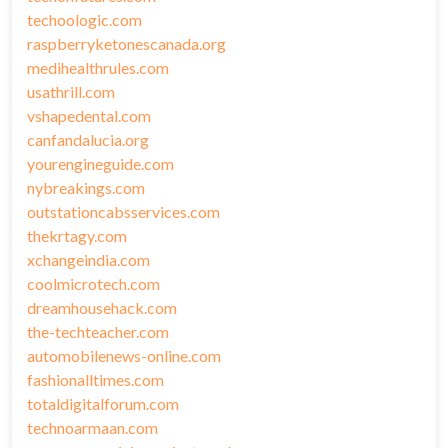
techoologic.com
raspberryketonescanada.org
medihealthrules.com
usathrill.com
vshapedental.com
canfandalucia.org
yourengineguide.com
nybreakings.com
outstationcabsservices.com
thekrtagy.com
xchangeindia.com
coolmicrotech.com
dreamhousehack.com
the-techteacher.com
automobilenews-online.com
fashionalltimes.com
totaldigitalforum.com
technoarmaan.com