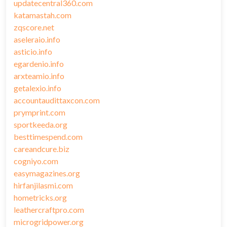
updatecentral360.com
katamastah.com
zqscore.net
aseleraio.info
asticio.info
egardenio.info
arxteamio.info
getalexio.info
accountaudittaxcon.com
prymprint.com
sportkeeda.org
besttimespend.com
careandcure.biz
cogniyo.com
easymagazines.org
hirfanjilasmi.com
hometricks.org
leathercraftpro.com
microgridpower.org