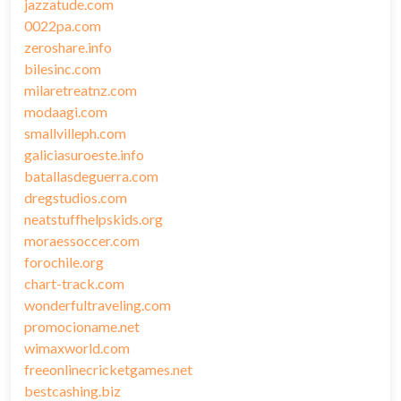
jazzatude.com
0022pa.com
zeroshare.info
bilesinc.com
milaretreatnz.com
modaagi.com
smallvilleph.com
galiciasuroeste.info
batallasdeguerra.com
dregstudios.com
neatstuffhelpskids.org
moraessoccer.com
forochile.org
chart-track.com
wonderfultraveling.com
promocioname.net
wimaxworld.com
freeonlinecricketgames.net
bestcashing.biz