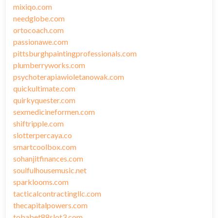
mixiqo.com
needglobe.com
ortocoach.com
passionawe.com
pittsburghpaintingprofessionals.com
plumberryworks.com
psychoterapiawioletanowak.com
quickultimate.com
quirkyquester.com
sexmedicineformen.com
shiftripple.com
slotterpercaya.co
smartcoolbox.com
sohanjitfinances.com
soulfulhousemusic.net
sparklooms.com
tacticalcontractingllc.com
thecapitalpowers.com
tobabet88slot3.com