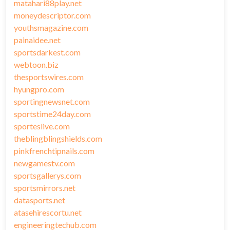
matahari88play.net
moneydescriptor.com
youthsmagazine.com
painaidee.net
sportsdarkest.com
webtoon.biz
thesportswires.com
hyungpro.com
sportingnewsnet.com
sportstime24day.com
sporteslive.com
theblingblingshields.com
pinkfrenchtipnails.com
newgamestv.com
sportsgallerys.com
sportsmirrors.net
datasports.net
atasehirescortu.net
engineeringtechub.com