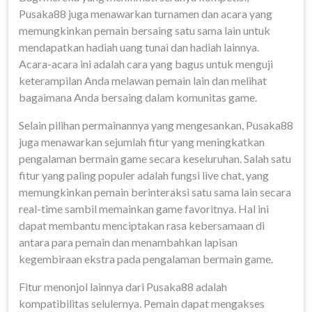
Pusaka88 juga menawarkan turnamen dan acara yang
memungkinkan pemain bersaing satu sama lain untuk
mendapatkan hadiah uang tunai dan hadiah lainnya.
Acara-acara ini adalah cara yang bagus untuk menguji
keterampilan Anda melawan pemain lain dan melihat
bagaimana Anda bersaing dalam komunitas game.
Selain pilihan permainannya yang mengesankan, Pusaka88
juga menawarkan sejumlah fitur yang meningkatkan
pengalaman bermain game secara keseluruhan. Salah satu
fitur yang paling populer adalah fungsi live chat, yang
memungkinkan pemain berinteraksi satu sama lain secara
real-time sambil memainkan game favoritnya. Hal ini
dapat membantu menciptakan rasa kebersamaan di
antara para pemain dan menambahkan lapisan
kegembiraan ekstra pada pengalaman bermain game.
Fitur menonjol lainnya dari Pusaka88 adalah
kompatibilitas selulernya. Pemain dapat mengakses