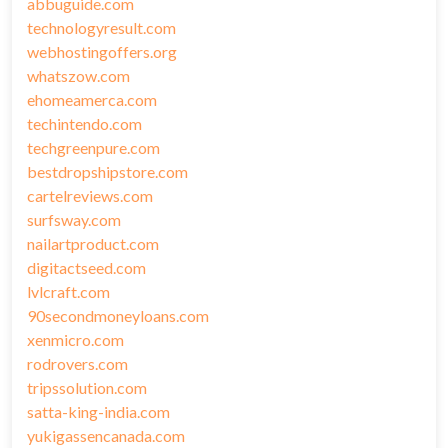
abbuguide.com
technologyresult.com
webhostingoffers.org
whatszow.com
ehomeamerca.com
techintendo.com
techgreenpure.com
bestdropshipstore.com
cartelreviews.com
surfsway.com
nailartproduct.com
digitactseed.com
lvlcraft.com
90secondmoneyloans.com
xenmicro.com
rodrovers.com
tripssolution.com
satta-king-india.com
yukigassencanada.com