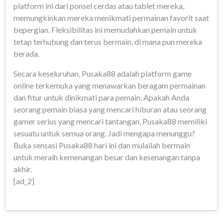
platform ini dari ponsel cerdas atau tablet mereka,
memungkinkan mereka menikmati permainan favorit saat
bepergian. Fleksibilitas ini memudahkan pemain untuk
tetap terhubung dan terus bermain, di mana pun mereka
berada.
Secara keseluruhan, Pusaka88 adalah platform game
online terkemuka yang menawarkan beragam permainan
dan fitur untuk dinikmati para pemain. Apakah Anda
seorang pemain biasa yang mencari hiburan atau seorang
gamer serius yang mencari tantangan, Pusaka88 memiliki
sesuatu untuk semua orang. Jadi mengapa menunggu?
Buka sensasi Pusaka88 hari ini dan mulailah bermain
untuk meraih kemenangan besar dan kesenangan tanpa
akhir.
[ad_2]