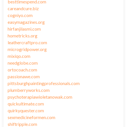
besttimespend.com
careandcure.biz
cogniyo.com
easymagazines.org
hirfanjilasmi.com
hometricks.org
leathercraftpro.com
microgridpower.org
mixiqo.com
needglobe.com
ortocoach.com
passionawe.com
pittsburghpaintingprofessionals.com
plumberryworks.com
psychoterapiawioletanowak.com
quickultimate.com
quirkyquester.com
sexmedicineformen.com
shiftripple.com