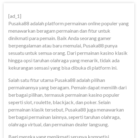
[ad_1]
Pusaka88 adalah platform permainan online populer yang
menawarkan beragam permainan dan fitur untuk
dinikmati para pemain. Baik Anda seorang gamer
berpengalaman atau baru memulai, Pusaka88 punya
sesuatu untuk semua orang. Dari permainan kasino klasik
hingga opsi taruhan olahraga yang menarik, tidak ada
kekurangan sensasi yang bisa dibuka di platform ini.
Salah satu fitur utama Pusaka88 adalah pilihan
permainannya yang beragam. Pemain dapat memilih dari
berbagai pilihan, termasuk permainan kasino populer
seperti slot, roulette, blackjack, dan poker. Selain
permainan klasik tersebut, Pusaka88 juga menawarkan
berbagai permainan lainnya, seperti taruhan olahraga,
olahraga virtual, dan permainan dealer langsung.
Bagi mereka yang menikmati serunya kompetisi,