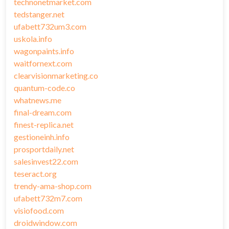
technonetmarket.com
tedstanger.net
ufabett732um3.com
uskola.info
wagonpaints.info
waitfornext.com
clearvisionmarketing.co
quantum-code.co
whatnews.me
final-dream.com
finest-replica.net
gestioneinh.info
prosportdaily.net
salesinvest22.com
teseract.org
trendy-ama-shop.com
ufabett732m7.com
visiofood.com
droidwindow.com