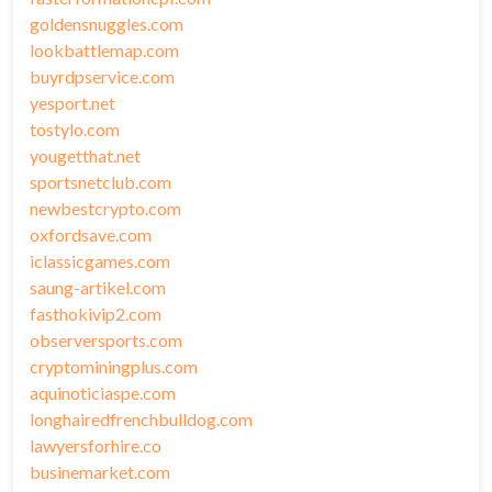
goldensnuggles.com
lookbattlemap.com
buyrdpservice.com
yesport.net
tostylo.com
yougetthat.net
sportsnetclub.com
newbestcrypto.com
oxfordsave.com
iclassicgames.com
saung-artikel.com
fasthokivip2.com
observersports.com
cryptominingplus.com
aquinoticiaspe.com
longhairedfrenchbulldog.com
lawyersforhire.co
businemarket.com