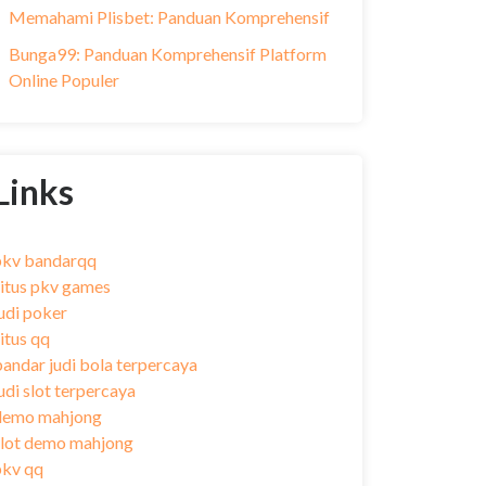
Memahami Plisbet: Panduan Komprehensif
Bunga99: Panduan Komprehensif Platform
Online Populer
Links
pkv bandarqq
situs pkv games
udi poker
itus qq
andar judi bola terpercaya
udi slot terpercaya
demo mahjong
slot demo mahjong
pkv qq