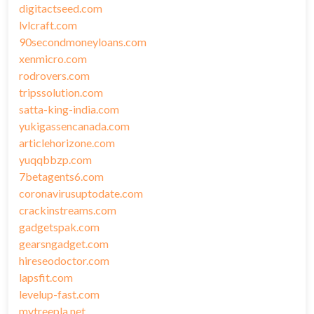
digitactseed.com
lvlcraft.com
90secondmoneyloans.com
xenmicro.com
rodrovers.com
tripssolution.com
satta-king-india.com
yukigassencanada.com
articlehorizone.com
yuqqbbzp.com
7betagents6.com
coronavirusuptodate.com
crackinstreams.com
gadgetspak.com
gearsngadget.com
hireseodoctor.com
lapsfit.com
levelup-fast.com
mytreepla.net