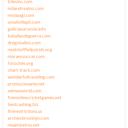
bilesinc.com
milaretreatnz.com
modaagi.com
smallvilleph.com
galiciasuroeste.info
batallasdeguerra.com
dregstudios.com
neatstuffhelpskids.org
moraessoccer.com
forochile.org
chart-track.com
wonderfultraveling.com
promocioname.net
wimaxworld.com
freeonlinecricketgames.net
bestcashing.biz
firerestrictions.us
archiesbrooklyn.com
muambeiros.net