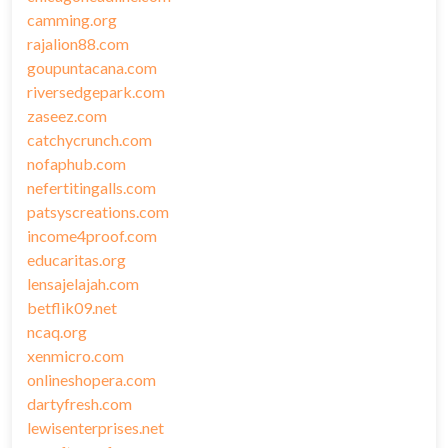
camming.org
rajalion88.com
goupuntacana.com
riversedgepark.com
zaseez.com
catchycrunch.com
nofaphub.com
nefertitingalls.com
patsyscreations.com
income4proof.com
educaritas.org
lensajelajah.com
betflik09.net
ncaq.org
xenmicro.com
onlineshopera.com
dartyfresh.com
lewisenterprises.net