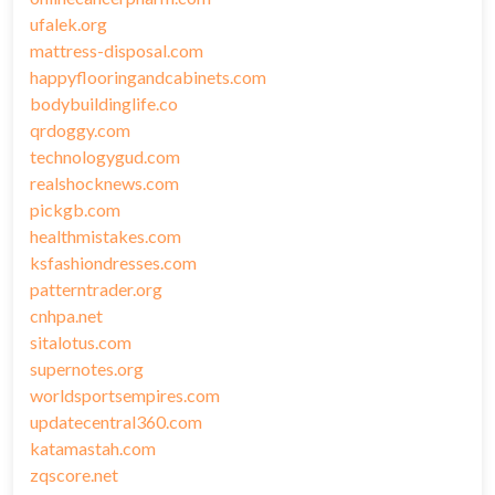
ufalek.org
mattress-disposal.com
happyflooringandcabinets.com
bodybuildinglife.co
qrdoggy.com
technologygud.com
realshocknews.com
pickgb.com
healthmistakes.com
ksfashiondresses.com
patterntrader.org
cnhpa.net
sitalotus.com
supernotes.org
worldsportsempires.com
updatecentral360.com
katamastah.com
zqscore.net