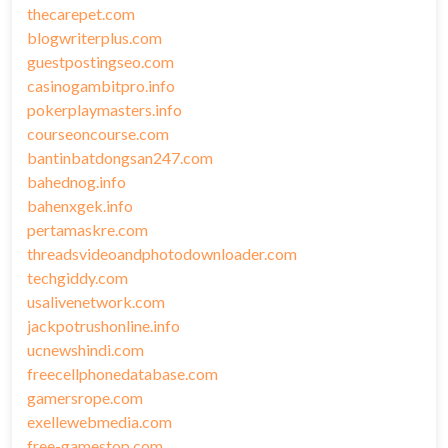
thecarepet.com
blogwriterplus.com
guestpostingseo.com
casinogambitpro.info
pokerplaymasters.info
courseoncourse.com
bantinbatdongsan247.com
bahednog.info
bahenxgek.info
pertamaskre.com
threadsvideoandphotodownloader.com
techgiddy.com
usalivenetwork.com
jackpotrushonline.info
ucnewshindi.com
freecellphonedatabase.com
gamersrope.com
exellewebmedia.com
free-gamestop.com