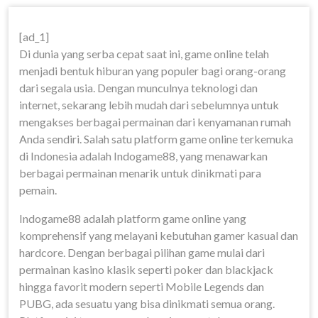
[ad_1]
Di dunia yang serba cepat saat ini, game online telah
menjadi bentuk hiburan yang populer bagi orang-orang
dari segala usia. Dengan munculnya teknologi dan
internet, sekarang lebih mudah dari sebelumnya untuk
mengakses berbagai permainan dari kenyamanan rumah
Anda sendiri. Salah satu platform game online terkemuka
di Indonesia adalah Indogame88, yang menawarkan
berbagai permainan menarik untuk dinikmati para
pemain.
Indogame88 adalah platform game online yang
komprehensif yang melayani kebutuhan gamer kasual dan
hardcore. Dengan berbagai pilihan game mulai dari
permainan kasino klasik seperti poker dan blackjack
hingga favorit modern seperti Mobile Legends dan
PUBG, ada sesuatu yang bisa dinikmati semua orang.