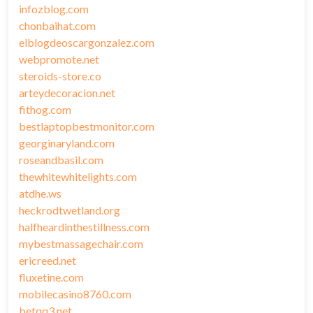
infozblog.com
chonbaihat.com
elblogdeoscargonzalez.com
webpromote.net
steroids-store.co
arteydecoracion.net
fithog.com
bestlaptopbestmonitor.com
georginaryland.com
roseandbasil.com
thewhitewhitelights.com
atdhe.ws
heckrodtwetland.org
halfheardinthestillness.com
mybestmassagechair.com
ericreed.net
fluxetine.com
mobilecasino8760.com
betqq3.net